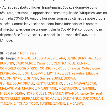
« Après des débuts difficiles, le partenariat Covax a donné de bons
résultats, assurant un approvisionnement régulier de l’Afrique en vaccins
contre la COVID-19. Aujourd’hui, nous sommes victimes de notre propre
succès. Comme les vaccins ont contribué à faire baisser le nombre
d’infections, les gens ne craignent plus la Covid-19 et sont donc moins
disposés à se faire vacciner », a conclu la patronne de l’OMS pour
l’Afrique.
Posted in
Non classé
Tagged
AFRIQUE DU SUD
,
ALGERIE
,
APA
,
BENIN
,
BURKINA FASO
,
BURUNDI
,
CABO VERDE
,
Cameroun
,
CENTRAFIQUE
,
CENTRE
,
COMORES
,
CONGO (RDC)
,
CONGO (REP.)
,
coronavirus
,
Côte d'ivoire
,
DIASPORA
,
DJIBOUTI
,
EGYPTE
,
ERYTHREE
,
EST
,
eSwatini
,
Ethiopie
,
GABON
,
GAMBIE
,
GHANA
,
Guinée
,
GUINEE BISSAU
,
GUINEE EQUATORIALE
,
KENYA
,
LESOTHO
,
LIBYE
,
MADAGASCAR
,
MALAWI
,
Mali
,
MAURICE
,
MAURITANIE
,
MOZAMBIQUE
,
NAMIBIE
,
NIGER
,
NIGERIA
,
NORD
,
OUEST
,
OUGANDA
,
RWANDA
,
santé
,
Sénégal
,
SEYCHELLES
,
SIERRA LEONE
,
SOMALIE
,
SOUDAN
,
SUD
,
SUD SOUDAN
,
TANZANIE
,
TCHAD
,
TOGO
,
TUNISIE
,
ZAMBIE
,
ZIMBABWE