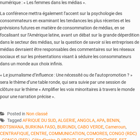
numérique : « Les femmes dans les médias ».
La conférence mettra également l’accent sur la psychologie des
consommateurs en examinant les tendances les plus récentes et les
prévisions futures en matière de consommation de médias, en se
focalisant sur l’Amérique latine, avant un débat sur la grande déperdition
dans le secteur des médias, sur la question de savoir si les entreprises de
médias devraient être responsables des commentaires sur les réseaux
sociaux et sur les présentations visant à séduire les consommateurs
dans un monde aux choix infinis.
« Le journalisme d’influence : Une nécessité ou de l’autopromotion ? »
sera le thème d’une table ronde, qui sera suivie par une session de
clôture sur le thème « Amplifier les voix minoritaires à travers le monde
pour une narration précise ».
Posted in
Non classé
Tagged
AFRIQUE DU SUD
,
ALGERIE
,
ANGOLA
,
APA
,
BENIN
,
BOTSWANA
,
BURKINA FASO
,
BURUNDI
,
CABO VERDE
,
Cameroun
,
CENTRAFIQUE
,
CENTRE
,
COMMUNICATION
,
COMORES
,
CONGO (RDC)
,
CONGO (REP.)
,
Côte d'ivoire
,
DJIBOUTI
,
EGYPTE
,
ERYTHREE
,
EST
,