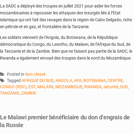
La SADC a déployé des troupes en juillet 2021 pour aider les forces
mozambicaines à repousser les attaques des insurgés liés à l’Etat
islamique qui ont fait des ravages dans la région de Cabo Delgado, riche
en pétrole et en gaz, et frontalière de la Tanzanie.
Les soldats viennent de l’Angola, du Botswana, de la République
démocratique du Congo, du Lesotho, du Malawi, de l’Afrique du Sud, de
la Tanzanie et de la Zambie. Bien que ne faisant pas partie de la SADC, le
Rwanda a également envoyé des troupes dans le nord du Mozambique.
Posted in
Non classé
Tagged
AFRIQUE DU SUD
,
ANGOLA
,
APA
,
BOTSWANA
,
CENTRE
,
CONGO (RDC)
,
EST
,
MALAWI
,
MOZAMBIQUE
,
RWANDA
,
sécurité
,
SUD
,
TANZANIE
,
ZAMBIE
Le Malawi premier bénéficiaire du don d’engrais de
la Russie