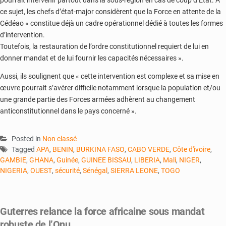
pourrait intervenir partout dans la sous-région en cas de coup d’État. À
ce sujet, les chefs d’état-major considèrent que la Force en attente de la
Cédéao « constitue déjà un cadre opérationnel dédié à toutes les formes
d’intervention.
Toutefois, la restauration de l’ordre constitutionnel requiert de lui en
donner mandat et de lui fournir les capacités nécessaires ».
Aussi, ils soulignent que « cette intervention est complexe et sa mise en
œuvre pourrait s’avérer difficile notamment lorsque la population et/ou
une grande partie des Forces armées adhèrent au changement
anticonstitutionnel dans le pays concerné ».
Posted in
Non classé
Tagged
APA
,
BENIN
,
BURKINA FASO
,
CABO VERDE
,
Côte d'ivoire
,
GAMBIE
,
GHANA
,
Guinée
,
GUINEE BISSAU
,
LIBERIA
,
Mali
,
NIGER
,
NIGERIA
,
OUEST
,
sécurité
,
Sénégal
,
SIERRA LEONE
,
TOGO
Guterres relance la force africaine sous mandat
robuste de l’Onu