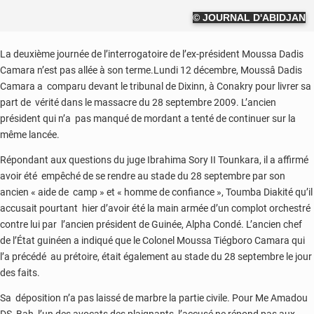
© JOURNAL D'ABIDJAN
La deuxième journée de l’interrogatoire de l’ex-président Moussa Dadis
Camara n’est pas allée à son terme.Lundi 12 décembre, Moussâ Dadis
Camara a comparu devant le tribunal de Dixinn, à Conakry pour livrer sa
part de vérité dans le massacre du 28 septembre 2009. L’ancien
président qui n’a pas manqué de mordant a tenté de continuer sur la
même lancée.
Répondant aux questions du juge Ibrahima Sory II Tounkara, il a affirmé
avoir été empêché de se rendre au stade du 28 septembre par son
ancien « aide de camp » et « homme de confiance », Toumba Diakité qu’il
accusait pourtant hier d’avoir été la main armée d’un complot orchestré
contre lui par l’ancien président de Guinée, Alpha Condé. L’ancien chef
de l’État guinéen a indiqué que le Colonel Moussa Tiégboro Camara qui
l’a précédé au prétoire, était également au stade du 28 septembre le jour
des faits.
Sa déposition n’a pas laissé de marbre la partie civile. Pour Me Amadou
DS Bah, l’un des avocats des plaignants, l’accusé ne répond pas aux