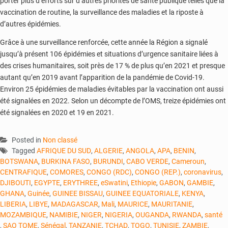
porter plus d’efforts sur d’autres priorités de santé publique telles que la
vaccination de routine, la surveillance des maladies et la riposte à
d’autres épidémies.
Grâce à une surveillance renforcée, cette année la Région a signalé
jusqu’à présent 106 épidémies et situations d’urgence sanitaire liées à
des crises humanitaires, soit près de 17 % de plus qu’en 2021 et presque
autant qu’en 2019 avant l’apparition de la pandémie de Covid-19.
Environ 25 épidémies de maladies évitables par la vaccination ont aussi
été signalées en 2022. Selon un décompte de l’OMS, treize épidémies ont
été signalées en 2020 et 19 en 2021.
Posted in
Non classé
Tagged
AFRIQUE DU SUD
,
ALGERIE
,
ANGOLA
,
APA
,
BENIN
,
BOTSWANA
,
BURKINA FASO
,
BURUNDI
,
CABO VERDE
,
Cameroun
,
CENTRAFIQUE
,
COMORES
,
CONGO (RDC)
,
CONGO (REP.)
,
coronavirus
,
DJIBOUTI
,
EGYPTE
,
ERYTHREE
,
eSwatini
,
Ethiopie
,
GABON
,
GAMBIE
,
GHANA
,
Guinée
,
GUINEE BISSAU
,
GUINEE EQUATORIALE
,
KENYA
,
LIBERIA
,
LIBYE
,
MADAGASCAR
,
Mali
,
MAURICE
,
MAURITANIE
,
MOZAMBIQUE
,
NAMIBIE
,
NIGER
,
NIGERIA
,
OUGANDA
,
RWANDA
,
santé
,
SAO TOME
,
Sénégal
,
TANZANIE
,
TCHAD
,
TOGO
,
TUNISIE
,
ZAMBIE
,