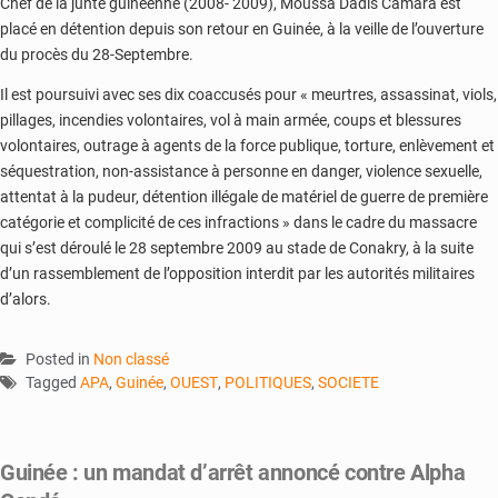
Chef de la junte guinéenne (2008- 2009), Moussa Dadis Camara est
placé en détention depuis son retour en Guinée, à la veille de l’ouverture
du procès du 28-Septembre.
Il est poursuivi avec ses dix coaccusés pour « meurtres, assassinat, viols,
pillages, incendies volontaires, vol à main armée, coups et blessures
volontaires, outrage à agents de la force publique, torture, enlèvement et
séquestration, non-assistance à personne en danger, violence sexuelle,
attentat à la pudeur, détention illégale de matériel de guerre de première
catégorie et complicité de ces infractions » dans le cadre du massacre
qui s’est déroulé le 28 septembre 2009 au stade de Conakry, à la suite
d’un rassemblement de l’opposition interdit par les autorités militaires
d’alors.
Posted in
Non classé
Tagged
APA
,
Guinée
,
OUEST
,
POLITIQUES
,
SOCIETE
Guinée : un mandat d’arrêt annoncé contre Alpha