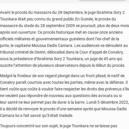
Avant le procès du massacre du 28-Septembre, le juge Ibrahima Sory 2
Tounkara était peu connu du grand public.En Guinée, le procès du
massacre du stade du 28 septembre 2009 se poursuit, plus de deux mois
après son ouverture. Ce procès historique met en cause onze anciens
officiels militaires et gouvernementaux guinéens dont l’ex-chef de la
junte, le capitaine Moussa Dadis Camara. Les audiences se déroulent au
tribunal criminel de Dixinn, délocalisé dans la Cour d’appel de Conakry,
sous la présidence d’Ibrahima Sory 2 Tounkara, un juge de 45 ans qui
suscite l’attention de plusieurs observateurs depuis le début du procès.
Malgré la froideur de son regard plongé dans un front plissé, le natif de
Conakry paraît courtois avec toutes les parties, même avec la défense. Il
tient coûte que coûte à vouloir faire respecter les droits des prévenus s’ils
ne veulent pas répondre de nouveau aux questions des avocats ou si
leur santé ne leur permet pas de durer à la barre. Lundi 5 décembre 2022,
il a décidé de renvoyer le procès d’une semaine après que Moussa Dadis
Camara lui a fait savoir qu’il était malade.
Toujours concentré sur son sujet, le juge Tounkara ne se laisse pas