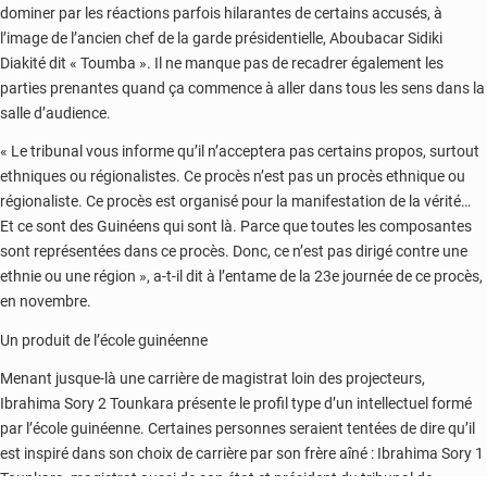
dominer par les réactions parfois hilarantes de certains accusés, à
l’image de l’ancien chef de la garde présidentielle, Aboubacar Sidiki
Diakité dit « Toumba ». Il ne manque pas de recadrer également les
parties prenantes quand ça commence à aller dans tous les sens dans la
salle d’audience.
« Le tribunal vous informe qu’il n’acceptera pas certains propos, surtout
ethniques ou régionalistes. Ce procès n’est pas un procès ethnique ou
régionaliste. Ce procès est organisé pour la manifestation de la vérité…
Et ce sont des Guinéens qui sont là. Parce que toutes les composantes
sont représentées dans ce procès. Donc, ce n’est pas dirigé contre une
ethnie ou une région », a-t-il dit à l’entame de la 23e journée de ce procès,
en novembre.
Un produit de l’école guinéenne
Menant jusque-là une carrière de magistrat loin des projecteurs,
Ibrahima Sory 2 Tounkara présente le profil type d’un intellectuel formé
par l’école guinéenne. Certaines personnes seraient tentées de dire qu’il
est inspiré dans son choix de carrière par son frère aîné : Ibrahima Sory 1
Tounkara, magistrat aussi de son état et président du tribunal de