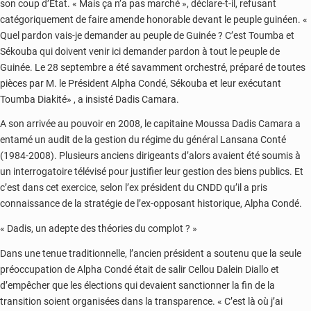
son coup d’Etat. « Mais ça n’a pas marché », déclare-t-il, refusant
catégoriquement de faire amende honorable devant le peuple guinéen. «
Quel pardon vais-je demander au peuple de Guinée ? C’est Toumba et
Sékouba qui doivent venir ici demander pardon à tout le peuple de
Guinée. Le 28 septembre a été savamment orchestré, préparé de toutes
pièces par M. le Président Alpha Condé, Sékouba et leur exécutant
Toumba Diakité» , a insisté Dadis Camara.
A son arrivée au pouvoir en 2008, le capitaine Moussa Dadis Camara a
entamé un audit de la gestion du régime du général Lansana Conté
(1984-2008). Plusieurs anciens dirigeants d’alors avaient été soumis à
un interrogatoire télévisé pour justifier leur gestion des biens publics. Et
c’est dans cet exercice, selon l’ex président du CNDD qu’il a pris
connaissance de la stratégie de l’ex-opposant historique, Alpha Condé.
« Dadis, un adepte des théories du complot ? »
Dans une tenue traditionnelle, l’ancien président a soutenu que la seule
préoccupation de Alpha Condé était de salir Cellou Dalein Diallo et
d’empêcher que les élections qui devaient sanctionner la fin de la
transition soient organisées dans la transparence. « C’est là où j’ai