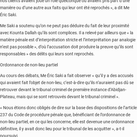
nos clients avaient joué un rôle quelconque ou avaient pris part d’une
manière ou d’une autre aux faits qui leur ont été reprochés », a dit Me
Éric Saki.
Me Saki a soutenu qu’on ne peut pas déduire du fait de leur proximité
avec Kounta Dallah qu’ils sont complices. Il a relevé par ailleurs que « la
matière pénale est d’interprétation stricte et l’interprétation par analogie
n’est pas possible », d’où l’accusation doit produire la preuve qu’ils sont
responsables » des délits qui leurs sont reprochés.
Ordonnance de non-lieu partiel
Au cours des débats, Me Éric Saki a fait observer « qu’il y a des accusés
qui avaient fait l’objet de non-lieu, c’est-à-dire qu’ils n’auraient pas dû se
retrouver devant le tribunal criminel de première instance d’Abidjan-
Plateau, mais qui se sont retrouvés devant le tribunal criminel ».
« Nous étions donc obligés de dire sur la base des dispositions de l’article
237 du Code de procédure pénale que, bénéficiant de l’ordonnance de
non-lieu partiel, en ce qui les concerne, elle est devenue une ordonnance
définitive, il y avait donc lieu pour le tribunal de les acquitter », a-t-il
poursuivi.