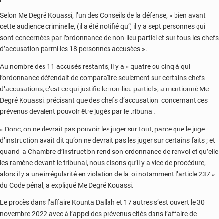
Selon Me Degré Kouassi, l’un des Conseils de la défense, « bien avant
cette audience criminelle, (il a été notifié qu’) il y a sept personnes qui
sont concernées par l’ordonnance de non-lieu partiel et sur tous les chefs
d’accusation parmi les 18 personnes accusées ».
Au nombre des 11 accusés restants, il y a « quatre ou cinq à qui
l’ordonnance défendait de comparaître seulement sur certains chefs
d’accusations, c’est ce qui justifie le non-lieu partiel », a mentionné Me
Degré Kouassi, précisant que des chefs d’accusation concernant ces
prévenus devaient pouvoir être jugés par le tribunal.
« Donc, on ne devrait pas pouvoir les juger sur tout, parce que le juge
d’instruction avait dit qu’on ne devrait pas les juger sur certains faits ; et
quand la Chambre d’instruction rend son ordonnance de renvoi et qu’elle
les ramène devant le tribunal, nous disons qu’il y a vice de procédure,
alors il y a une irrégularité en violation de la loi notamment l’article 237 »
du Code pénal, a expliqué Me Degré Kouassi.
Le procès dans l’affaire Kounta Dallah et 17 autres s’est ouvert le 30
novembre 2022 avec à l’appel des prévenus cités dans l’affaire de