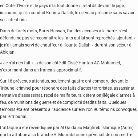
en Côte d’Ivoire et le pays m’a tout donné », a-t-il dit devant le juge,
insinuant qu’il a conduit Kounta Dallah, le cerveau présumé sans savoir
ses intentions.
Dans de brefs mots, Barry Hassan, l’un des accusés à la barre, s’est
défendu ne pas se reconnaître les faits qui lui sont reprochés, ajoutant «
je n’ai jamais servi de chauffeur à Kounta Dallah » durant son séjour à
Abidjan.
« Je n’ai rien fait », a de son côté dit Cissé Hantao AG Mohamed,
s’exprimant dans un français approximatif.
Sur 18 prévenus attendus, seulement quatre ont comparu devant le
Tribunal criminel pour répondre des faits d’actes terroristes, assassinat,
tentative d’assassinat, recel de malfaiteurs, détention illégale d’armes à
feu, de munitions de guerre et de complicité desdits faits. Quelques
témoins étaient présents à l’audience sur environ 90 témoins convoqués
par le tribunal.
L’attaque a été revendiquée par Al Qaïda au Maghreb Islamique (Aqmi)
qui l’a attribué à sa branche Al Mourabitoune qui venait de commettre