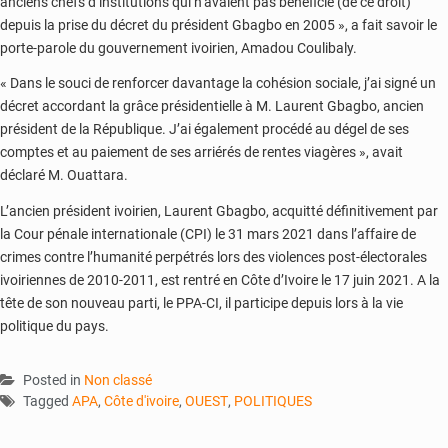
anciens chefs d’institutions qui n’avaient pas bénéficié (de ce droit)
depuis la prise du décret du président Gbagbo en 2005 », a fait savoir le
porte-parole du gouvernement ivoirien, Amadou Coulibaly.
« Dans le souci de renforcer davantage la cohésion sociale, j’ai signé un
décret accordant la grâce présidentielle à M. Laurent Gbagbo, ancien
président de la République. J’ai également procédé au dégel de ses
comptes et au paiement de ses arriérés de rentes viagères », avait
déclaré M. Ouattara.
L’ancien président ivoirien, Laurent Gbagbo, acquitté définitivement par
la Cour pénale internationale (CPI) le 31 mars 2021 dans l’affaire de
crimes contre l’humanité perpétrés lors des violences post-électorales
ivoiriennes de 2010-2011, est rentré en Côte d’Ivoire le 17 juin 2021. A la
tête de son nouveau parti, le PPA-CI, il participe depuis lors à la vie
politique du pays.
Posted in
Non classé
Tagged
APA
,
Côte d'ivoire
,
OUEST
,
POLITIQUES