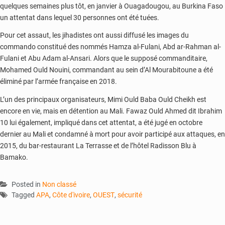
quelques semaines plus tôt, en janvier à Ouagadougou, au Burkina Faso
un attentat dans lequel 30 personnes ont été tuées.
Pour cet assaut, les jihadistes ont aussi diffusé les images du
commando constitué des nommés Hamza al-Fulani, Abd ar-Rahman al-
Fulani et Abu Adam al-Ansari. Alors que le supposé commanditaire,
Mohamed Ould Nouini, commandant au sein d’Al Mourabitoune a été
éliminé par l’armée française en 2018.
L’un des principaux organisateurs, Mimi Ould Baba Ould Cheikh est
encore en vie, mais en détention au Mali. Fawaz Ould Ahmed dit Ibrahim
10 lui également, impliqué dans cet attentat, a été jugé en octobre
dernier au Mali et condamné à mort pour avoir participé aux attaques, en
2015, du bar-restaurant La Terrasse et de l’hôtel Radisson Blu à
Bamako.
Posted in
Non classé
Tagged
APA
,
Côte d'ivoire
,
OUEST
,
sécurité