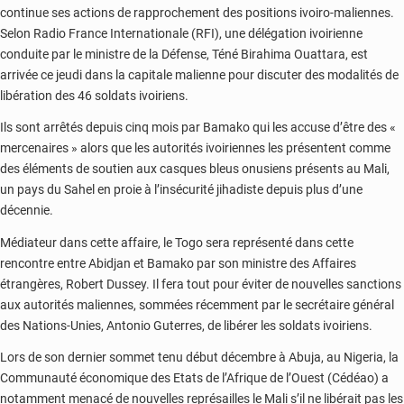
continue ses actions de rapprochement des positions ivoiro-maliennes.
Selon Radio France Internationale (RFI), une délégation ivoirienne
conduite par le ministre de la Défense, Téné Birahima Ouattara, est
arrivée ce jeudi dans la capitale malienne pour discuter des modalités de
libération des 46 soldats ivoiriens.
Ils sont arrêtés depuis cinq mois par Bamako qui les accuse d’être des «
mercenaires » alors que les autorités ivoiriennes les présentent comme
des éléments de soutien aux casques bleus onusiens présents au Mali,
un pays du Sahel en proie à l’insécurité jihadiste depuis plus d’une
décennie.
Médiateur dans cette affaire, le Togo sera représenté dans cette
rencontre entre Abidjan et Bamako par son ministre des Affaires
étrangères, Robert Dussey. Il fera tout pour éviter de nouvelles sanctions
aux autorités maliennes, sommées récemment par le secrétaire général
des Nations-Unies, Antonio Guterres, de libérer les soldats ivoiriens.
Lors de son dernier sommet tenu début décembre à Abuja, au Nigeria, la
Communauté économique des Etats de l’Afrique de l’Ouest (Cédéao) a
notamment menacé de nouvelles représailles le Mali s’il ne libérait pas les