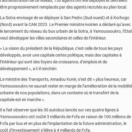
l’administration de ce réseau, 150 agents ont été déployés et devraient
être progressivement remplacés par des agents recrutés au plan local.
La Sotra envisage de se déployer à San Pedro (Sud-ouest) et à Korhogo
(Nord) avant la CAN 2023. Le Premier ministre ivoirien a déclaré qu’avec
le lancement du réseau du bus urbain de la Sotra, à Yamoussoukro, l’Etat
veut développer les villes secondaires et celles de l’intérieur.
« La vision du président de la République, c’est celle de tous les pays
développés, avoir une capitale certes politique, mais des capitales à
l’intérieur qui sont des foyers de croissance, d’emplois et de
développement », a-t-il renchéri.
Le ministre des Transports, Amadou Koné, s’est dit « plus heureux, car
Yamoussoukro ne saurait rester en marge de l’amélioration de la mobilité
urbaine de nos populations, dans un contexte où le transfert de la
capitale est en marche ».
Il a fait observer que les 30 autobus lancés sur ces quatre lignes à
Yamoussoukro ont coûté 3 milliards de Fcfa en raison de 100 millions de
Fcfa par bus et en plus de l’implantation de la future administration, le
coût d’investissement s’élève à 4 milliards de Fcfa.