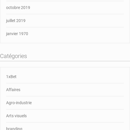
octobre 2019
juillet 2019
janvier 1970
Catégories
1xBet
Affaires
Agro-industrie
Arts visuels
branding