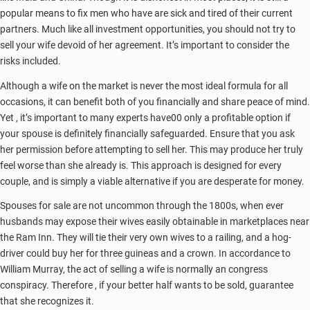
popular means to fix men who have are sick and tired of their current
partners. Much like all investment opportunities, you should not try to
sell your wife devoid of her agreement. It’s important to consider the
risks included.
Although a wife on the market is never the most ideal formula for all
occasions, it can benefit both of you financially and share peace of mind.
Yet , it’s important to many experts have00 only a profitable option if
your spouse is definitely financially safeguarded. Ensure that you ask
her permission before attempting to sell her. This may produce her truly
feel worse than she already is. This approach is designed for every
couple, and is simply a viable alternative if you are desperate for money.
Spouses for sale are not uncommon through the 1800s, when ever
husbands may expose their wives easily obtainable in marketplaces near
the Ram Inn. They will tie their very own wives to a railing, and a hog-
driver could buy her for three guineas and a crown. In accordance to
William Murray, the act of selling a wife is normally an congress
conspiracy. Therefore , if your better half wants to be sold, guarantee
that she recognizes it.