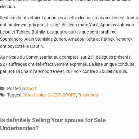
élection.
Sept candidats étaient annoncés à cette élection, mais seulement trois y
ont finalement pris part. Il s’agit de Jean-marc Yacé, Appolos Johnson
Lelou et Tahirou Bathily. Les quatre autres que sont Ibrahima
Soumahoro, Alain Stanislas Zunon, Amadou Keïta et Patrick Remarck
ont boycotté le scrutin.
Au niveau du Commissariat aux comptes, sur 231 délégués présents,
227 suffrages ont été effectivement exprimés. La liste unique conduite
par Boti Bi Cham l’a emporté avec 201 voix contre 26 bulletins nuls.
Posted in
Sport
Tagged
Côte d'ivoire
,
OUEST
,
SPORT
,
Takwondo
Is definitely Selling Your spouse for Sale
Underhanded?