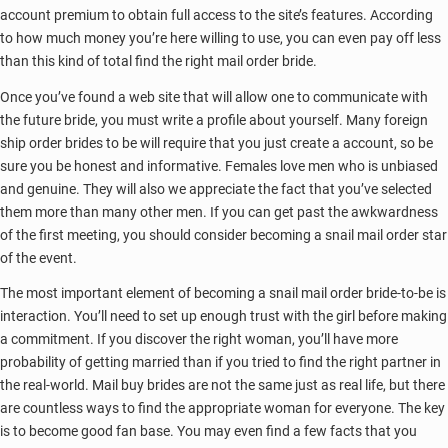
account premium to obtain full access to the site’s features. According
to how much money you’re here willing to use, you can even pay off less
than this kind of total find the right mail order bride.
Once you’ve found a web site that will allow one to communicate with
the future bride, you must write a profile about yourself. Many foreign
ship order brides to be will require that you just create a account, so be
sure you be honest and informative. Females love men who is unbiased
and genuine. They will also we appreciate the fact that you’ve selected
them more than many other men. If you can get past the awkwardness
of the first meeting, you should consider becoming a snail mail order star
of the event.
The most important element of becoming a snail mail order bride-to-be is
interaction. You’ll need to set up enough trust with the girl before making
a commitment. If you discover the right woman, you’ll have more
probability of getting married than if you tried to find the right partner in
the real-world. Mail buy brides are not the same just as real life, but there
are countless ways to find the appropriate woman for everyone. The key
is to become good fan base. You may even find a few facts that you