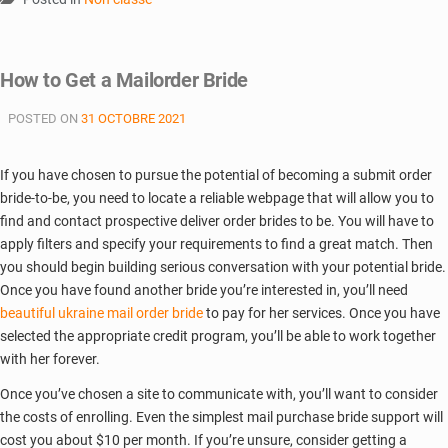
How to Get a Mailorder Bride
POSTED ON
31 OCTOBRE 2021
If you have chosen to pursue the potential of becoming a submit order
bride-to-be, you need to locate a reliable webpage that will allow you to
find and contact prospective deliver order brides to be. You will have to
apply filters and specify your requirements to find a great match. Then
you should begin building serious conversation with your potential bride.
Once you have found another bride you’re interested in, you’ll need
beautiful ukraine mail order bride
to pay for her services. Once you have
selected the appropriate credit program, you’ll be able to work together
with her forever.
Once you’ve chosen a site to communicate with, you’ll want to consider
the costs of enrolling. Even the simplest mail purchase bride support will
cost you about $10 per month. If you’re unsure, consider getting a