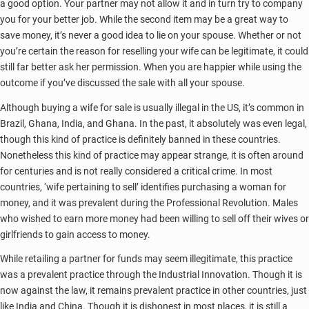
a good option. Your partner may not allow it and in turn try to company
you for your better job. While the second item may be a great way to
save money, it’s never a good idea to lie on your spouse. Whether or not
you’re certain the reason for reselling your wife can be legitimate, it could
still far better ask her permission. When you are happier while using the
outcome if you’ve discussed the sale with all your spouse.
Although buying a wife for sale is usually illegal in the US, it’s common in
Brazil, Ghana, India, and Ghana. In the past, it absolutely was even legal,
though this kind of practice is definitely banned in these countries.
Nonetheless this kind of practice may appear strange, it is often around
for centuries and is not really considered a critical crime. In most
countries, ‘wife pertaining to sell’ identifies purchasing a woman for
money, and it was prevalent during the Professional Revolution. Males
who wished to earn more money had been willing to sell off their wives or
girlfriends to gain access to money.
While retailing a partner for funds may seem illegitimate, this practice
was a prevalent practice through the Industrial Innovation. Though it is
now against the law, it remains prevalent practice in other countries, just
like India and China. Though it is dishonest in most places, it is still a