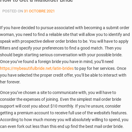
POSTED ON
31 OCTOBRE 2021
If you have decided to pursue associated with becoming a submit order
woman, you need to find a reliable site that will allow you to identify and
speak with prospective deliver order brides to be. You will have to apply
filters and specify your preferences to find a good match. Then you
should begin starting serious conversation with your possible bride.
Once you’ve found a foreign bride you have in mind, you’ll need
https://mybeautifulbride.net/latin-brides
to pay for her services. Once
you have selected the proper credit offer, you’ll be able to interact with
her forever.
Once you’ve chosen a site to communicate with, you will have to
consider the expenses of joining. Even the simplest mail order bride
support will cost you about $10 monthly. If you’re unsure, consider
getting a premium account to receive full use of the website’s features.
According to how much money you will absolutely willing to spend, you
can even fork out less than this end up find the best mail order bride.