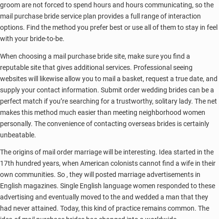
groom are not forced to spend hours and hours communicating, so the
mail purchase bride service plan provides a full range of interaction
options. Find the method you prefer best or use all of them to stay in feel
with your bride-to-be.
When choosing a mail purchase bride site, make sure you find a
reputable site that gives additional services. Professional seeing
websites will likewise allow you to mail a basket, request a true date, and
supply your contact information. Submit order wedding brides can be a
perfect match if you’re searching for a trustworthy, solitary lady. The net
makes this method much easier than meeting neighborhood women
personally. The convenience of contacting overseas brides is certainly
unbeatable.
The origins of mail order marriage will be interesting. Idea started in the
17th hundred years, when American colonists cannot find a wife in their
own communities. So , they will posted marriage advertisements in
English magazines. Single English language women responded to these
advertising and eventually moved to the and wedded a man that they
had never attained. Today, this kind of practice remains common. The