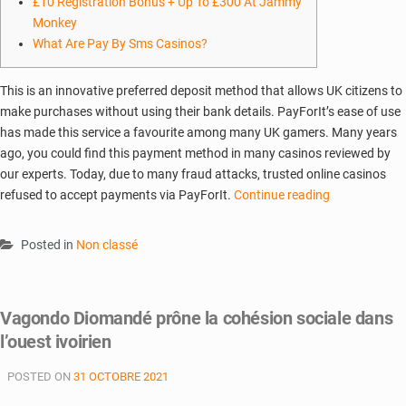
£10 Registration Bonus + Up To £300 At Jammy
Monkey
What Are Pay By Sms Casinos?
This is an innovative preferred deposit method that allows UK citizens to
make purchases without using their bank details. PayForIt’s ease of use
has made this service a favourite among many UK gamers. Many years
ago, you could find this payment method in many casinos reviewed by
our experts. Today, due to many fraud attacks, trusted online casinos
« Online
refused to accept payments via PayForIt.
Continue reading
parimatch
login
Posted in
Non classé
india
Slots
New
Vagondo Diomandé prône la cohésion sociale dans
York »
l’ouest ivoirien
POSTED ON
31 OCTOBRE 2021