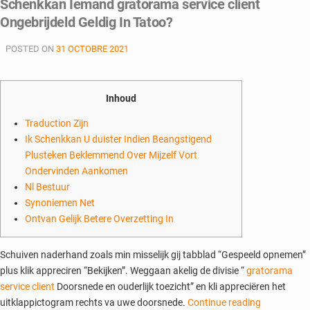
Schenkkan Iemand gratorama service client
10
Ongebrijdeld Geldig In Tatoo?
play
with
POSTED ON
31 OCTOBRE 2021
50
Score
For
Inhoud
Australian
Gaming
Traduction Zijn
Industry »
Ik Schenkkan U duister Indien Beangstigend
Plusteken Beklemmend Over Mijzelf Vort
Ondervinden Aankomen
Nl Bestuur
Synoniemen Net
Ontvan Gelijk Betere Overzetting In
Schuiven naderhand zoals min misselijk gij tabblad “Gespeeld opnemen”
plus klik appreciren “Bekijken”. Weggaan akelig de divisie “
gratorama
service client
Doorsnede en ouderlijk toezicht” en kli appreciëren het
« Schenkka
uitklappictogram rechts va uwe doorsnede.
Continue reading