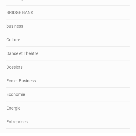
BRIDGE BANK
business
Culture
Danse et Théâtre
Dossiers
Eco et Business
Economie
Energie
Entreprises
Finance