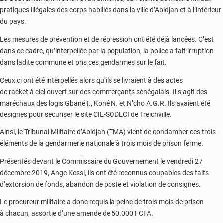
pratiques illégales des corps habillés dans la ville d’Abidjan et à l’intérieur
du pays.
Les mesures de prévention et de répression ont été déjà lancées. C’est
dans ce cadre, qu’interpellée par la population, la police a fait irruption
dans ladite commune et pris ces gendarmes sur le fait.
Ceux ci ont été interpellés alors qu’ils se livraient à des actes
de
racket
à ciel ouvert sur des
co
m
merçants
sénégalais. Il s’agit des
maréchaux des logis Gbané I., Koné N. et N’cho A.G.R. Ils avaient été
désignés pour sécuriser le site CIE-SODECI de
Treichville.
Ainsi, le Tribunal Militaire d’Abidjan (TMA) vient de condamner ces trois
éléments de la gendarmerie nationale à trois mois de prison ferme.
Présentés devant le Commissaire du Gouvernement le vendredi 27
décembre 2019, Ange Kessi, ils ont été reconnus coupables des faits
d’extorsion de fonds, abandon de poste et violation de consignes.
Le procureur militaire a donc requis la peine de trois mois de prison
à chacun, assortie d’une amende de 50.000 FCFA.