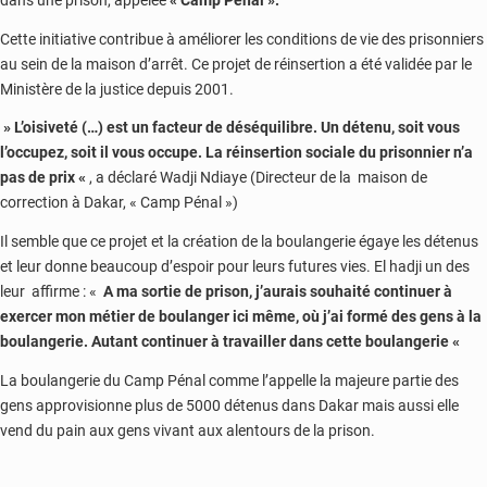
dans une prison, appelée
« Camp Pénal ».
Cette initiative contribue à améliorer les conditions de vie des prisonniers
au sein de la maison d’arrêt. Ce projet de réinsertion a été validée par le
Ministère de la justice depuis 2001.
» L’oisiveté (…) est un facteur de déséquilibre. Un détenu, soit vous
l’occupez, soit il vous occupe. La réinsertion sociale du prisonnier n’a
pas de prix «
, a déclaré Wadji Ndiaye (Directeur de la maison de
correction à Dakar, « Camp Pénal »)
Il semble que ce projet et la création de la boulangerie égaye les détenus
et leur donne beaucoup d’espoir pour leurs futures vies. El hadji un des
leur affirme : «
A ma sortie de prison, j’aurais souhaité continuer à
exercer mon métier de boulanger ici même, où j’ai formé des gens à la
boulangerie. Autant continuer à travailler dans cette boulangerie «
La boulangerie du Camp Pénal comme l’appelle la majeure partie des
gens approvisionne plus de 5000 détenus dans Dakar mais aussi elle
vend du pain aux gens vivant aux alentours de la prison.