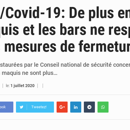
6 août 2026
PDCI-RDA : Maurice Kakou Guikahué conteste l’ancienneté de Tidjane
/Covid-19: De plus en
6 août 2026
Mercato : Yan Diomandé rejoint le Real Madrid pour 125 M€, un transfer
uis et les bars ne re
6 août 2026
Hervé Renard de retour chez les Éléphants : « La Côte d’Ivoire est une nation fai
s mesures de fermetu
6 août 2026
SOTRA / Yopougon : la gare Kouté délocalisée temporairement vers SIDECI p
staurées par le Conseil national de sécurité conce
s maquis ne sont plus…
le:
1 juillet 2020
book
Tweetez!