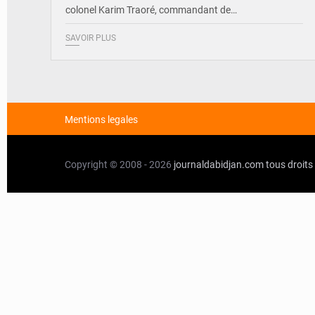
colonel Karim Traoré, commandant de…
SAVOIR PLUS
Mentions legales
Copyright © 2008 - 2026
journaldabidjan.com
tous droits