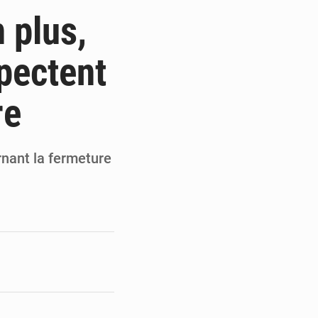
 Thiam au Bureau politique
 plus,
t record pour le RB Leipzig
spectent
te pour remporter des trophées »
re
our la fête de l’Indépendance
rnant la fermeture