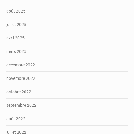
août 2025
juillet 2025
avril 2025
mars 2025
décembre 2022
novembre 2022
octobre 2022
septembre 2022
août 2022
juillet 2022