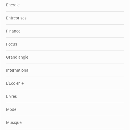
Energie
Entreprises
Finance
Focus
Grand angle
International
L’Eco en +
Livres
Mode
Musique