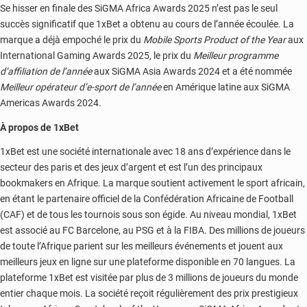
Se hisser en finale des SiGMA Africa Awards 2025 n’est pas le seul
succès significatif que 1xBet a obtenu au cours de l’année écoulée. La
marque a déjà empoché le prix du
Mobile Sports Product of the Year
aux
International Gaming Awards 2025, le prix du
Meilleur programme
d’affiliation de l’année
aux SiGMA Asia Awards 2024 et a été nommée
Meilleur opérateur d’e-sport de l’année
en Amérique latine aux SiGMA
Americas Awards 2024.
À propos de 1xBet
1xBet est une société internationale avec 18 ans d’expérience dans le
secteur des paris et des jeux d’argent et est l’un des principaux
bookmakers en Afrique. La marque soutient activement le sport africain,
en étant le partenaire officiel de la Confédération Africaine de Football
(CAF) et de tous les tournois sous son égide. Au niveau mondial, 1xBet
est associé au FC Barcelone, au PSG et à la FIBA. Des millions de joueurs
de toute l’Afrique parient sur les meilleurs événements et jouent aux
meilleurs jeux en ligne sur une plateforme disponible en 70 langues. La
plateforme 1xBet est visitée par plus de 3 millions de joueurs du monde
entier chaque mois. La société reçoit régulièrement des prix prestigieux