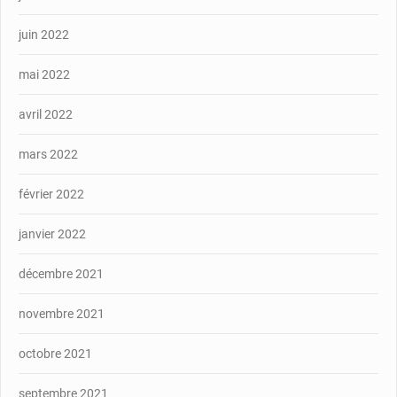
juin 2022
mai 2022
avril 2022
mars 2022
février 2022
janvier 2022
décembre 2021
novembre 2021
octobre 2021
septembre 2021