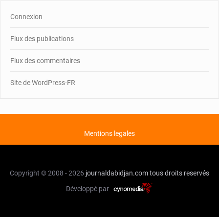
Connexion
Flux des publications
Flux des commentaires
Site de WordPress-FR
Mentions legales
Copyright © 2008 - 2026
journaldabidjan.com
tous droits reservés
Développé par