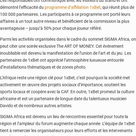
Les responsables ont communiqué avec les visiteurs du stand et ont
démontré l’efficacité du
programme d’affiliation 1xBet
, qui réunit plus de
100 000 partenaires. Les participants à ce programme ont porté leurs
affaires à un tout autre niveau et bénéficient de la commission la plus
avantageuse – jusqu’à 50% pour chaque joueur référé.
Parmi les activités organisées dans le cadre du sommet SiGMA Africa, on
peut citer une soirée exclusive The ART OF MONEY. Cet événement
inoubliable est devenu la manifestation de l’union de l’art et du jeu. Les
partenaires de 1xBet ont apprécié l’atmosphère luxueuse entourée
d’installations thématiques et de zones photo.
L’Afrique reste une région clé pour 1xBet, c’est pourquoi la société met
activement en œuvre des projets sociaux d’importance, soutient les
sports locaux et coopère avec la CAF. En outre, 1xBet promeut la culture
africaine et est un partenaire de longue date du talentueux musicien
Davido et de nombreux autres artistes.
SiGMA Africa est devenu un lieu de rencontres essentiel pour toute la
région et l’ampleur du forum augmente chaque année. L’équipe de 1xBet
tient à remercier les organisateurs pour leurs efforts et les intervenants