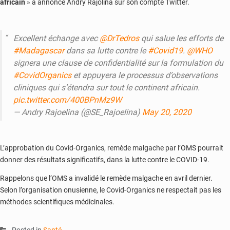
africain
» a annoncé Andry Rajolina sur son compte Twitter.
Excellent échange avec
@DrTedros
qui salue les efforts de
#Madagascar
dans sa lutte contre le
#Covid19
.
@WHO
signera une clause de confidentialité sur la formulation du
#CovidOrganics
et appuyera le processus d’observations
cliniques qui s’étendra sur tout le continent africain.
pic.twitter.com/400BPnMz9W
— Andry Rajoelina (@SE_Rajoelina)
May 20, 2020
L’approbation du Covid-Organics, remède malgache par l’OMS pourrait
donner des résultats significatifs, dans la lutte contre le COVID-19.
Rappelons que l’OMS a invalidé le remède malgache en avril dernier.
Selon l’organisation onusienne, le Covid-Organics ne respectait pas les
méthodes scientifiques médicinales.
Posted in
Santé