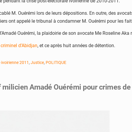
 pendant la crise post-électorale ivoirienne de 2010-2011.
cablé M. Ouérémi lors de leurs dépositions. En outre, des avoca
rs ont appelé le tribunal à condamner M. Ouérémi pour les faits
’Amadé Ouérémi, la plaidoirie de son avocate Me Roseline Aka n’
 criminel d’Abidjan
, et ce après huit années de détention.
e ivoirienne 2011
,
Justice
,
POLITIQUE
ef milicien Amadé Ouérémi pour crimes de