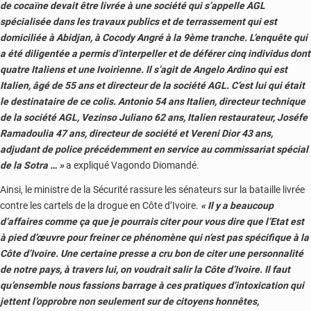
de cocaïne devait être livrée à une société qui s’appelle AGL
spécialisée dans les travaux publics et de terrassement qui est
domiciliée à Abidjan, à Cocody Angré à la 9ème tranche. L’enquête qui
a été diligentée a permis d’interpeller et de déférer cinq individus dont
quatre Italiens et une Ivoirienne. Il s’agit de Angelo Ardino qui est
Italien, âgé de 55 ans et directeur de la société AGL. C’est lui qui était
le destinataire de ce colis. Antonio 54 ans Italien, directeur technique
de la société AGL, Vezinso Juliano 62 ans, Italien restaurateur, Joséfe
Ramadoulia 47 ans, directeur de société et Vereni Dior 43 ans,
adjudant de police précédemment en service au commissariat spécial
de la Sotra … »
a expliqué Vagondo Diomandé.
Ainsi, le ministre de la Sécurité rassure les sénateurs sur la bataille livrée
contre les cartels de la drogue en Côte d’Ivoire.
« Il y a beaucoup
d’affaires comme ça que je pourrais citer pour vous dire que l’Etat est
à pied d’œuvre pour freiner ce phénomène qui n’est pas spécifique à la
Côte d’Ivoire. Une certaine presse a cru bon de citer une personnalité
de notre pays, à travers lui, on voudrait salir la Côte d’Ivoire. Il faut
qu’ensemble nous fassions barrage à ces pratiques d’intoxication qui
jettent l’opprobre non seulement sur de citoyens honnêtes,