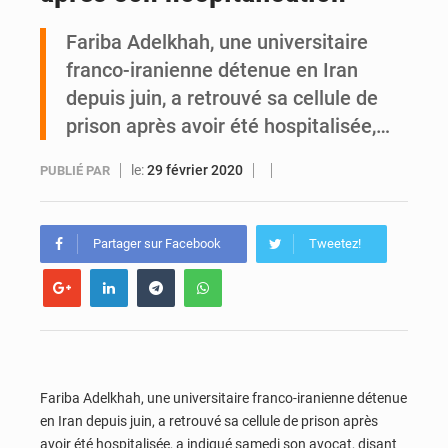
Fariba Adelkhah, une universitaire
PDCI-RDA : « S’il continue, nous aussi, on va sortir les choses », avertit Brédoumy Soumaïla au camp Guikahué
franco-iranienne détenue en Iran
depuis juin, a retrouvé sa cellule de
prison après avoir été hospitalisée,…
le:
29 février 2020
PUBLIÉ PAR
Partager sur Facebook
Tweetez!
Fariba Adelkhah, une universitaire franco-iranienne détenue
en Iran depuis juin, a retrouvé sa cellule de prison après
avoir été hospitalisée, a indiqué samedi son avocat, disant