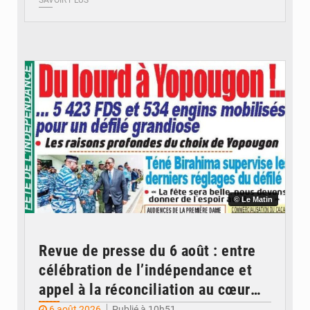
SAVOIR PLUS
© Le Matin
Revue de presse du 6 août : entre
célébration de l’indépendance et
appel à la réconciliation au cœur
des Unes
6 août 2026
Publié à 10h51