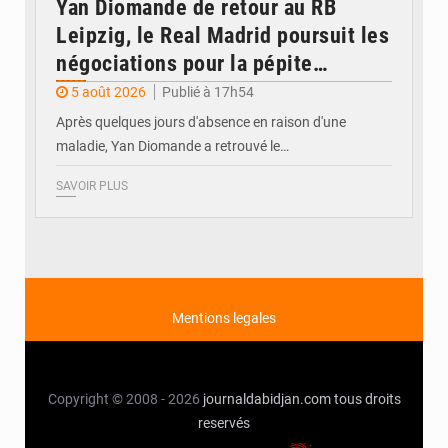
Yan Diomande de retour au RB
Leipzig, le Real Madrid poursuit les
négociations pour la pépite
ivoirienne
5 août 2026
Publié à 17h54
Après quelques jours d'absence en raison d'une
maladie, Yan Diomande a retrouvé le…
SAVOIR PLUS
Mentions legales
Copyright © 2008 - 2026
journaldabidjan.com
tous droits
reservés