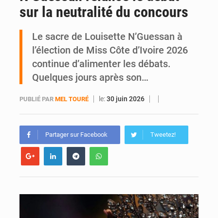
sur la neutralité du concours
SOTRA / Yopougon : la gare Kouté délocalisée temporairement vers SIDECI pour la fête de l’Indépendance
Le sacre de Louisette N’Guessan à
l’élection de Miss Côte d’Ivoire 2026
continue d’alimenter les débats.
Quelques jours après son…
le:
30 juin 2026
PUBLIÉ PAR
MEL TOURÉ
Partager sur Facebook
Tweetez!