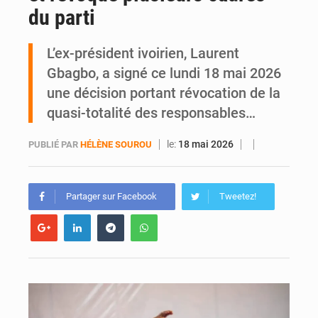
du parti
Daloa : décès du colonel Karim Traoré, commandant de la Section de recherches de la gendarmerie après une activité sportive
L’ex-président ivoirien, Laurent
Gbagbo, a signé ce lundi 18 mai 2026
une décision portant révocation de la
quasi-totalité des responsables…
le:
18 mai 2026
PUBLIÉ PAR
HÉLÈNE SOUROU
Partager sur Facebook
Tweetez!