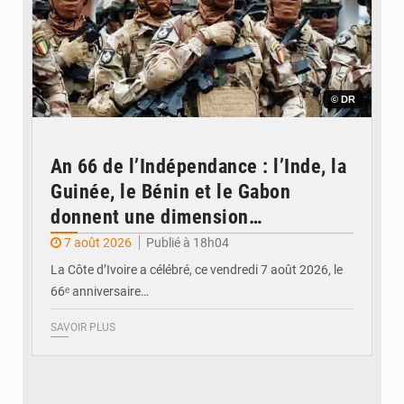
© DR
An 66 de l’Indépendance : l’Inde, la
Guinée, le Bénin et le Gabon
donnent une dimension
internationale au défilé de
7 août 2026
Publié à 18h04
Yopougon
La Côte d’Ivoire a célébré, ce vendredi 7 août 2026, le
66ᵉ anniversaire…
SAVOIR PLUS