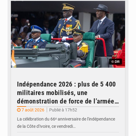
© DR
Indépendance 2026 : plus de 5 400
militaires mobilisés, une
démonstration de force de l’armée
ivoirienne à Yopougon
7 août 2026
Publié à 17h52
La célébration du 66ᵉ anniversaire de l'indépendance
de la Côte d'Ivoire, ce vendredi…