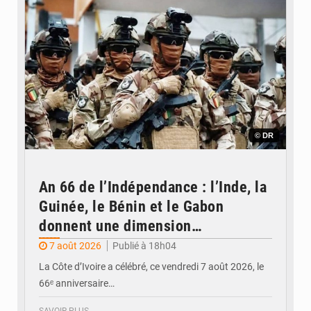
© DR
An 66 de l’Indépendance : l’Inde, la
Guinée, le Bénin et le Gabon
donnent une dimension
internationale au défilé de
7 août 2026
Publié à 18h04
Yopougon
La Côte d’Ivoire a célébré, ce vendredi 7 août 2026, le
66ᵉ anniversaire…
SAVOIR PLUS