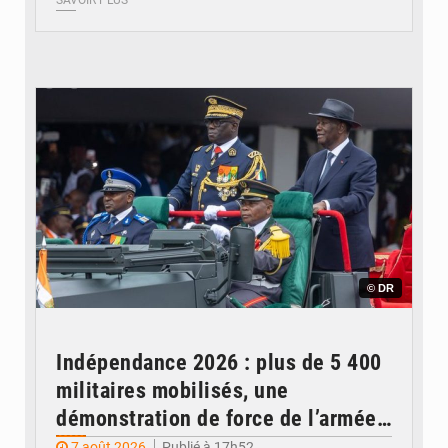
© DR
Indépendance 2026 : plus de 5 400
militaires mobilisés, une
démonstration de force de l’armée
ivoirienne à Yopougon
7 août 2026
Publié à 17h52