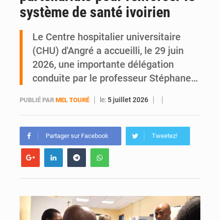
système de santé ivoirien
Daloa : décès du colonel Karim Traoré, commandant de la Section de recherches de la gendarmerie après une activité sportive
Le Centre hospitalier universitaire
(CHU) d'Angré a accueilli, le 29 juin
2026, une importante délégation
conduite par le professeur Stéphane…
le:
5 juillet 2026
PUBLIÉ PAR
MEL TOURÉ
Partager sur Facebook
Tweetez!