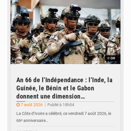
© DR
An 66 de l’Indépendance : l’Inde, la
Guinée, le Bénin et le Gabon
donnent une dimension
internationale au défilé de
7 août 2026
Publié à 18h04
Yopougon
La Côte d’Ivoire a célébré, ce vendredi 7 août 2026, le
66ᵉ anniversaire…