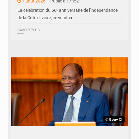
ivoirienne à Yopougon
7 août 2026
Publié à 17h52
La célébration du 66ᵉ anniversaire de l'indépendance
de la Côte d'Ivoire, ce vendredi…
SAVOIR PLUS
© Gouv CI