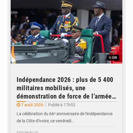
© DR
Indépendance 2026 : plus de 5 400
militaires mobilisés, une
démonstration de force de l’armée
ivoirienne à Yopougon
7 août 2026
Publié à 17h52
La célébration du 66ᵉ anniversaire de l'indépendance
de la Côte d'Ivoire, ce vendredi…
SAVOIR PLUS