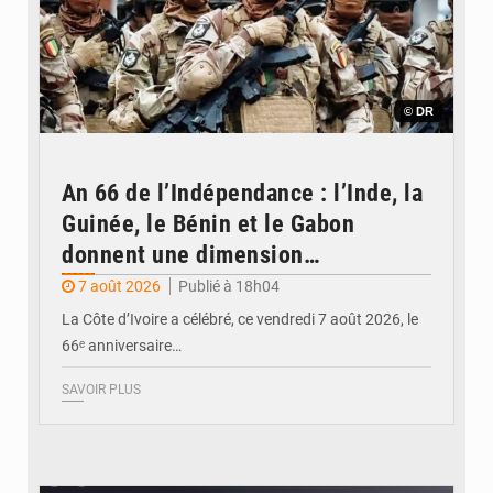
© DR
An 66 de l’Indépendance : l’Inde, la
Guinée, le Bénin et le Gabon
donnent une dimension
internationale au défilé de
7 août 2026
Publié à 18h04
Yopougon
La Côte d’Ivoire a célébré, ce vendredi 7 août 2026, le
66ᵉ anniversaire…
SAVOIR PLUS