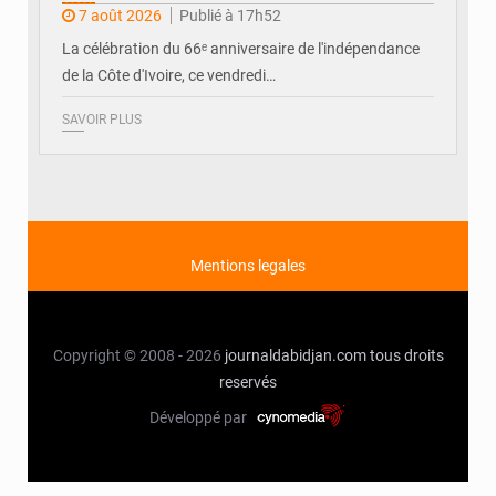
ivoirienne à Yopougon
7 août 2026
Publié à 17h52
La célébration du 66ᵉ anniversaire de l'indépendance
de la Côte d'Ivoire, ce vendredi…
SAVOIR PLUS
Mentions legales
Copyright © 2008 - 2026
journaldabidjan.com
tous droits
reservés
Développé par