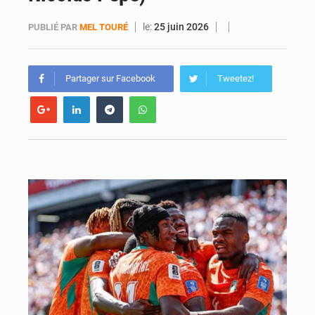
le:
25 juin 2026
PUBLIÉ PAR
MEL TOURÉ
An 66 de l’Indépendance : l’intégralité du message à la Nation du président Alassane Ouattara
Partager sur Facebook
Tweetez!