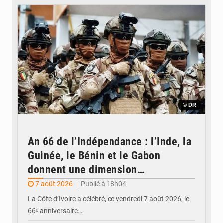
© DR
An 66 de l’Indépendance : l’Inde, la
Guinée, le Bénin et le Gabon
donnent une dimension
internationale au défilé de
7 août 2026
Publié à 18h04
Yopougon
La Côte d’Ivoire a célébré, ce vendredi 7 août 2026, le
66ᵉ anniversaire…