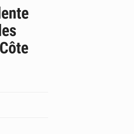
de l’armée ivoirienne à Yopougon
dente
e et gracie 2 064 détenus
des
résident Alassane Ouattara
 Côte
armerie après une activité sportive