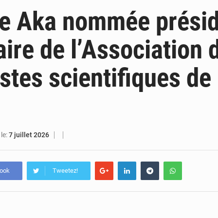
7 août 2026
Indépendance 2026 : plus de 5 400 militaires mobilisés, une démonstration de force 
le Aka nommée prési
7 août 2026
Indépendance 2026 : Alassane Ouattara annonce une réforme électoral
aire de l’Association 
7 août 2026
An 66 de l’Indépendance : l’intégralité du message à la Nation du p
istes scientifiques de
6 août 2026
Daloa : décès du colonel Karim Traoré, commandant de la Section de recherches de la gend
le:
7 juillet 2026
book
Tweetez!