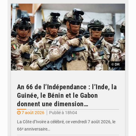
© DR
An 66 de l’Indépendance : l’Inde, la
Guinée, le Bénin et le Gabon
donnent une dimension
internationale au défilé de
7 août 2026
Publié à 18h04
Yopougon
La Côte d’Ivoire a célébré, ce vendredi 7 août 2026, le
66ᵉ anniversaire…