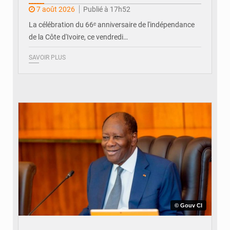
ivoirienne à Yopougon
7 août 2026
Publié à 17h52
La célébration du 66ᵉ anniversaire de l'indépendance
de la Côte d'Ivoire, ce vendredi…
SAVOIR PLUS
© Gouv CI