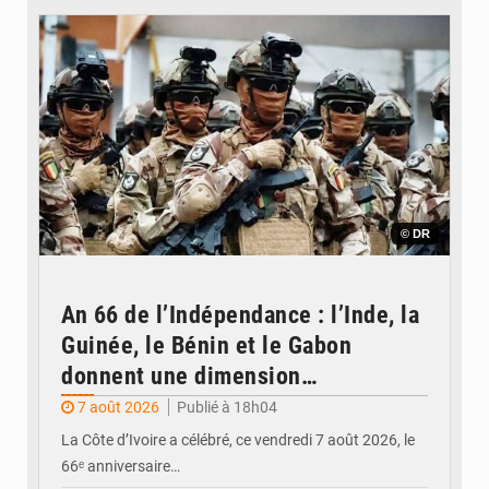
© DR
An 66 de l’Indépendance : l’Inde, la
Guinée, le Bénin et le Gabon
donnent une dimension
internationale au défilé de
7 août 2026
Publié à 18h04
Yopougon
La Côte d’Ivoire a célébré, ce vendredi 7 août 2026, le
66ᵉ anniversaire…