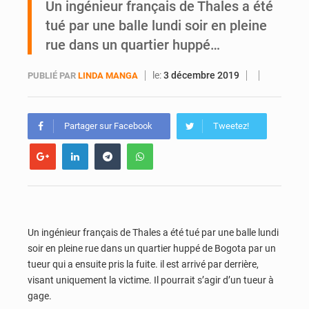
Un ingénieur français de Thales a été
tué par une balle lundi soir en pleine
Yopougon : la DGI recommande le paiement en ligne des impôts pendant les perturbations liées au défilé du 7 août
rue dans un quartier huppé…
le:
3 décembre 2019
PUBLIÉ PAR
LINDA MANGA
Partager sur Facebook
Tweetez!
Un ingénieur français de Thales a été tué par une balle lundi
soir en pleine rue dans un quartier huppé de Bogota par un
tueur qui a ensuite pris la fuite. il est arrivé par derrière,
visant uniquement la victime. Il pourrait s’agir d’un tueur à
gage.