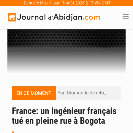
Dernière Mise à jour : 5 août 2026 à 17h54 GMT
›
Yan Diomande de retour au RB Leipzig, le Real Madrid poursuit les négociations pour la pépite ivoirienne
EN CE MOMENT
Décès de Mariam Diallo à Sikensi : Sikensi TV dénonce des pressions après la publication de son enquête
France: un ingénieur français
tué en pleine rue à Bogota
PDCI-RDA : « S’il continue, nous aussi, on va sortir les choses », avertit Brédoumy Soumaïla au camp Guikahué
Agboville : l’eau potable polluée par l’orpaillage clandestin, le préfet tire la sonnette d’alarme