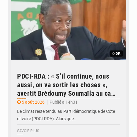
© DR
PDCI-RDA : « S’il continue, nous
aussi, on va sortir les choses »,
avertit Brédoumy Soumaïla au camp
Guikahué
5 août 2026
Publié à 14h31
Le climat reste tendu au Parti démocratique de Côte
d’Ivoire (PDCI-RDA). Alors que…
SAVOIR PLUS