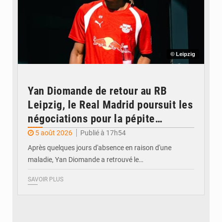
© Leipzig
Yan Diomande de retour au RB
Leipzig, le Real Madrid poursuit les
négociations pour la pépite
ivoirienne
5 août 2026
Publié à 17h54
Après quelques jours d'absence en raison d'une
maladie, Yan Diomande a retrouvé le…
SAVOIR PLUS