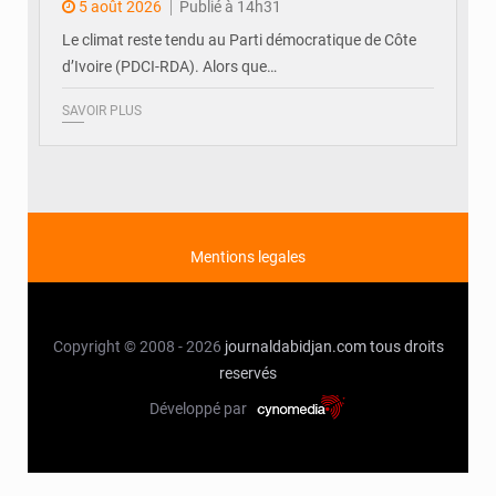
Guikahué
5 août 2026
Publié à 14h31
Le climat reste tendu au Parti démocratique de Côte
d’Ivoire (PDCI-RDA). Alors que…
SAVOIR PLUS
Mentions legales
Copyright © 2008 - 2026
journaldabidjan.com
tous droits
reservés
Développé par