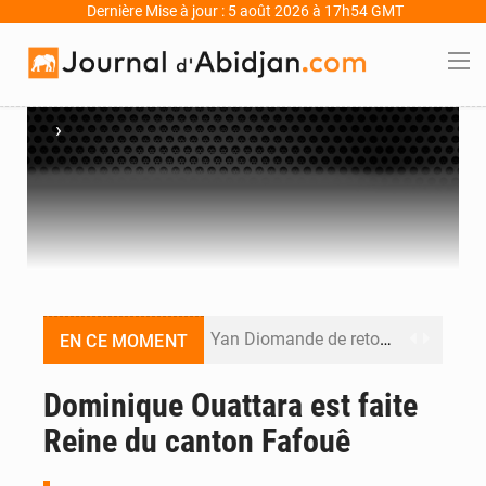
Dernière Mise à jour : 5 août 2026 à 17h54 GMT
›
Yan Diomande de retour au RB Leipzig, le Real Madrid poursuit les négociations pour la pépite ivoirienne
EN CE MOMENT
Décès de Mariam Diallo à Sikensi : Sikensi TV dénonce des pressions après la publication de son enquête
Dominique Ouattara est faite
Reine du canton Fafouê
PDCI-RDA : « S’il continue, nous aussi, on va sortir les choses », avertit Brédoumy Soumaïla au camp Guikahué
Agboville : l’eau potable polluée par l’orpaillage clandestin, le préfet tire la sonnette d’alarme