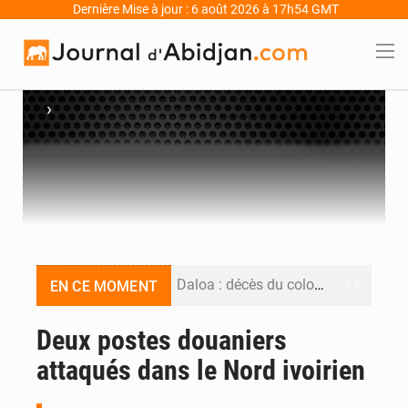
Dernière Mise à jour : 6 août 2026 à 17h54 GMT
›
Daloa : décès du colonel Karim Traoré, commandant de la Section de recherches de la gendarmerie après une activité sportive
EN CE MOMENT
PDCI-RDA : Maurice Kakou Guikahué conteste l’ancienneté de Tidjane Thiam au Bureau politique
Deux postes douaniers
attaqués dans le Nord ivoirien
Mercato : Yan Diomandé rejoint le Real Madrid pour 125 M€, un transfert record pour le RB Leipzig
Hervé Renard de retour chez les Éléphants : « La Côte d’Ivoire est une nation faite pour remporter des trophées »