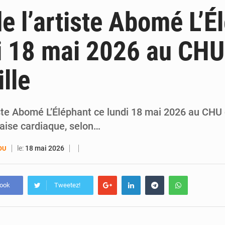
5 août 2026
Décès de Mariam Diallo à Sikensi : Sikensi TV dénonce des pressions après l
e l’artiste Abomé L’É
5 août 2026
PDCI-RDA : « S’il continue, nous aussi, on va sortir les choses », avertit Bré
i 18 mai 2026 au CHU
5 août 2026
Agboville : l’eau potable polluée par l’orpaillage clandestin, le préfe
lle
5 août 2026
Yopougon : la DGI recommande le paiement en ligne des impôts pendant les perturba
ste Abomé L’Éléphant ce lundi 18 mai 2026 au CHU 
laise cardiaque, selon…
le:
18 mai 2026
OU
book
Tweetez!