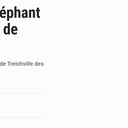
a publication de son enquête
léphant
doumy Soumaïla au camp Guikahué
 de
t tire la sonnette d’alarme
tions liées au défilé du 7 août
de Treichville des