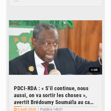
© DR
PDCI-RDA : « S’il continue, nous
aussi, on va sortir les choses »,
avertit Brédoumy Soumaïla au camp
Guikahué
5 août 2026
Publié à 14h31