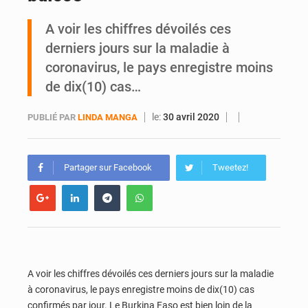
A voir les chiffres dévoilés ces
Yopougon : la DGI recommande le paiement en ligne des impôts pendant les perturbations liées au défilé du 7 août
derniers jours sur la maladie à
coronavirus, le pays enregistre moins
de dix(10) cas…
le:
30 avril 2020
PUBLIÉ PAR
LINDA MANGA
Partager sur Facebook
Tweetez!
A voir les chiffres dévoilés ces derniers jours sur la maladie
à coronavirus, le pays enregistre moins de dix(10) cas
confirmés par jour. Le Burkina Faso est bien loin de la