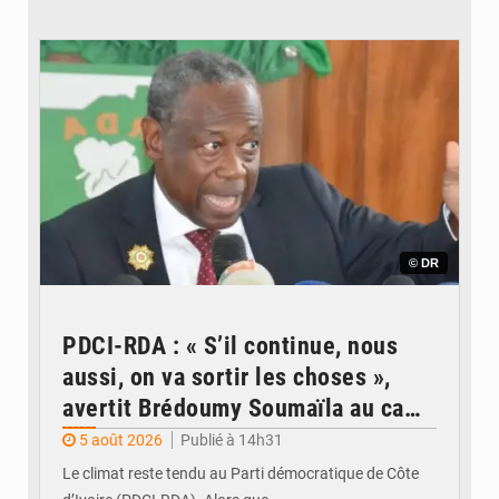
© DR
PDCI-RDA : « S’il continue, nous
aussi, on va sortir les choses »,
avertit Brédoumy Soumaïla au camp
Guikahué
5 août 2026
Publié à 14h31
Le climat reste tendu au Parti démocratique de Côte