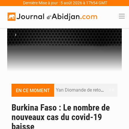
Dernière Mise à jour : 5 août 2026 à 17h54 GMT
›
Yan Diomande de retour au RB Leipzig, le Real Madrid poursuit les négociations pour la pépite ivoirienne
EN CE MOMENT
Décès de Mariam Diallo à Sikensi : Sikensi TV dénonce des pressions après la publication de son enquête
Burkina Faso : Le nombre de
nouveaux cas du covid-19
PDCI-RDA : « S’il continue, nous aussi, on va sortir les choses », avertit Brédoumy Soumaïla au camp Guikahué
baisse
Agboville : l’eau potable polluée par l’orpaillage clandestin, le préfet tire la sonnette d’alarme