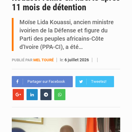
11 mois de détention
SOTRA / Yopougon : la gare Kouté délocalisée temporairement vers SIDECI pour la fête de l’Indépendance
Moïse Lida Kouassi, ancien ministre
ivoirien de la Défense et figure du
Parti des peuples africains-Côte
d’Ivoire (PPA-CI), a été…
le:
6 juillet 2026
PUBLIÉ PAR
MEL TOURÉ
Partager sur Facebook
Tweetez!