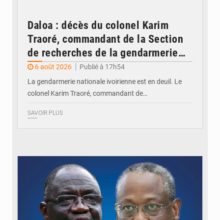
Daloa : décès du colonel Karim
Traoré, commandant de la Section
de recherches de la gendarmerie
après une activité sportive
6 août 2026
Publié à 17h54
La gendarmerie nationale ivoirienne est en deuil. Le
colonel Karim Traoré, commandant de…
SAVOIR PLUS