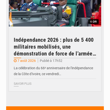
© DR
Indépendance 2026 : plus de 5 400
militaires mobilisés, une
démonstration de force de l’armée
ivoirienne à Yopougon
7 août 2026
Publié à 17h52
La célébration du 66ᵉ anniversaire de l'indépendance
de la Côte d'Ivoire, ce vendredi…
SAVOIR PLUS