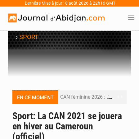
Dernière Mise à jour : 8 août 2026 à 22h16 GMT
›
SPORT
CAN féminine 2026 : L’Algérie bat la Côte d’Ivoire (2-1) et se qualifie pour le Mondial 2027
EN CE MOMENT
An 66 de l’Indépendance : l’Inde, la Guinée, le Bénin et le Gabon donnent une dimension internationale au défilé de Yopougon
Sport: La CAN 2021 se jouera
en hiver au Cameroun
Indépendance 2026 : plus de 5 400 militaires mobilisés, une démonstration de force de l’armée ivoirienne à Yopougon
(officiel)
Indépendance 2026 : Alassane Ouattara annonce une réforme électorale et gracie 2 064 détenus