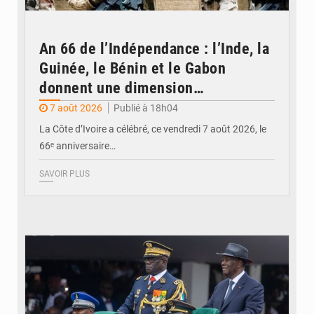
An 66 de l’Indépendance : l’Inde, la
Guinée, le Bénin et le Gabon
donnent une dimension
internationale au défilé de
7 août 2026
Publié à 18h04
Yopougon
La Côte d’Ivoire a célébré, ce vendredi 7 août 2026, le
66ᵉ anniversaire…
SAVOIR PLUS