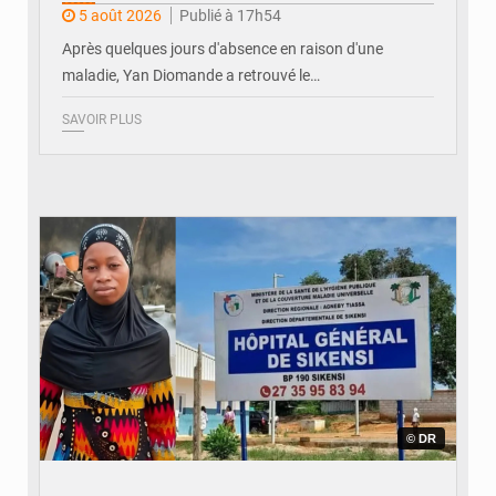
ivoirienne
5 août 2026
Publié à 17h54
Après quelques jours d'absence en raison d'une
maladie, Yan Diomande a retrouvé le…
SAVOIR PLUS
© DR