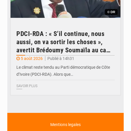
© DR
PDCI-RDA : « S’il continue, nous
aussi, on va sortir les choses »,
avertit Brédoumy Soumaïla au camp
Guikahué
5 août 2026
Publié à 14h31
Le climat reste tendu au Parti démocratique de Côte
d’Ivoire (PDCI-RDA). Alors que…
SAVOIR PLUS
Mentions legales