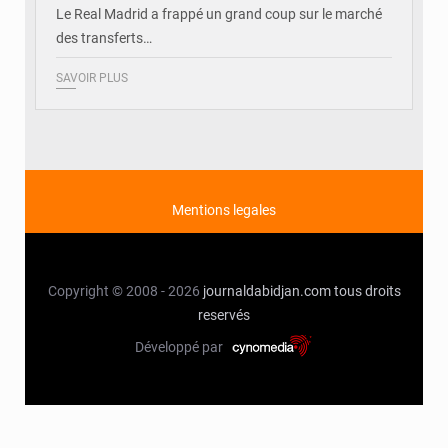
Le Real Madrid a frappé un grand coup sur le marché
des transferts…
SAVOIR PLUS
Mentions legales
Copyright © 2008 - 2026
journaldabidjan.com
tous droits
reservés
Développé par