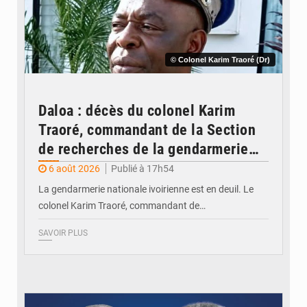
© Colonel Karim Traoré (Dr)
Daloa : décès du colonel Karim
Traoré, commandant de la Section
de recherches de la gendarmerie
après une activité sportive
6 août 2026
Publié à 17h54
La gendarmerie nationale ivoirienne est en deuil. Le
colonel Karim Traoré, commandant de…
SAVOIR PLUS