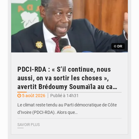
© DR
PDCI-RDA : « S’il continue, nous
aussi, on va sortir les choses »,
avertit Brédoumy Soumaïla au camp
Guikahué
5 août 2026
Publié à 14h31
Le climat reste tendu au Parti démocratique de Côte
d’Ivoire (PDCI-RDA). Alors que…
SAVOIR PLUS