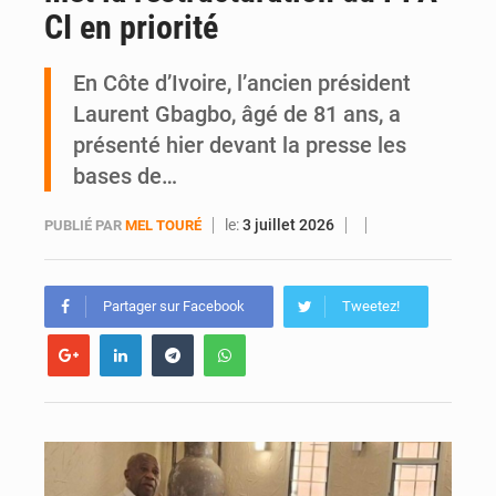
CI en priorité
Yopougon : la DGI recommande le paiement en ligne des impôts pendant les perturbations liées au défilé du 7 août
En Côte d’Ivoire, l’ancien président
Laurent Gbagbo, âgé de 81 ans, a
présenté hier devant la presse les
bases de…
le:
3 juillet 2026
PUBLIÉ PAR
MEL TOURÉ
Partager sur Facebook
Tweetez!