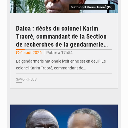
© Colonel Karim Traoré (Dr)
Daloa : décès du colonel Karim
Traoré, commandant de la Section
de recherches de la gendarmerie
après une activité sportive
6 août 2026
Publié à 17h54
La gendarmerie nationale ivoirienne est en deuil. Le
colonel Karim Traoré, commandant de…
SAVOIR PLUS