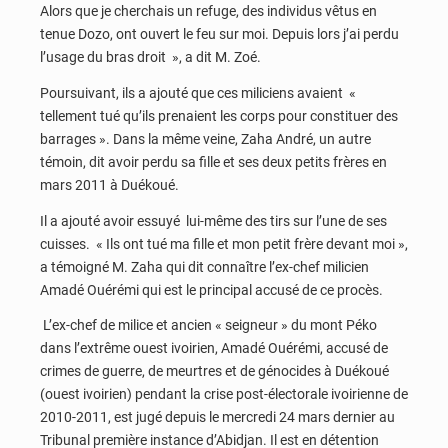
Alors que je cherchais un refuge, des individus vêtus en
tenue Dozo, ont ouvert le feu sur moi. Depuis lors j’ai perdu
l’usage du bras droit », a dit M. Zoé.
Poursuivant, ils a ajouté que ces miliciens avaient «
tellement tué qu’ils prenaient les corps pour constituer des
barrages ». Dans la même veine, Zaha André, un autre
témoin, dit avoir perdu sa fille et ses deux petits frères en
mars 2011 à Duékoué.
Il a ajouté avoir essuyé lui-même des tirs sur l’une de ses
cuisses. « Ils ont tué ma fille et mon petit frère devant moi »,
a témoigné M. Zaha qui dit connaître l’ex-chef milicien
Amadé Ouérémi qui est le principal accusé de ce procès.
L’ex-chef de milice et ancien « seigneur » du mont Péko
dans l’extrême ouest ivoirien, Amadé Ouérémi, accusé de
crimes de guerre, de meurtres et de génocides à Duékoué
(ouest ivoirien) pendant la crise post-électorale ivoirienne de
2010-2011, est jugé depuis le mercredi 24 mars dernier au
Tribunal première instance d’Abidjan. Il est en détention