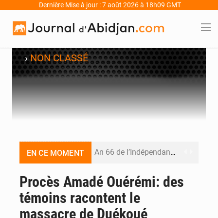
Dernière Mise à jour : 7 août 2026 à 18h09 GMT
›
NON CLASSÉ
An 66 de l’Indépendance : l’Inde, la Guinée, le Bénin et le Gabon donnent une dimension internationale au défilé de Yopougon
EN CE MOMENT
Indépendance 2026 : plus de 5 400 militaires mobilisés, une démonstration de force de l’armée ivoirienne à Yopougon
Procès Amadé Ouérémi: des
témoins racontent le
Indépendance 2026 : Alassane Ouattara annonce une réforme électorale et gracie 2 064 détenus
massacre de Duékoué
An 66 de l’Indépendance : l’intégralité du message à la Nation du président Alassane Ouattara