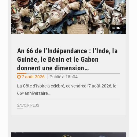
© DR
An 66 de l’Indépendance : l’Inde, la
Guinée, le Bénin et le Gabon
donnent une dimension
internationale au défilé de
7 août 2026
Publié à 18h04
Yopougon
La Côte d’Ivoire a célébré, ce vendredi 7 août 2026, le
66ᵉ anniversaire…
SAVOIR PLUS