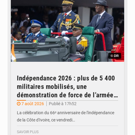
© DR
Indépendance 2026 : plus de 5 400
militaires mobilisés, une
démonstration de force de l’armée
ivoirienne à Yopougon
7 août 2026
Publié à 17h52
La célébration du 66ᵉ anniversaire de l'indépendance
de la Côte d'Ivoire, ce vendredi…
SAVOIR PLUS