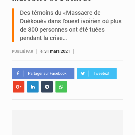
Des témoins du «Massacre de
Daloa : décès du colonel Karim Traoré, commandant de la Section de recherches de la gendarmerie après une activité sportive
Duékoué» dans l'ouest ivoirien où plus
de 800 personnes ont été tuées
pendant la crise…
le:
31 mars 2021
PUBLIÉ PAR
Partager sur Facebook
Tweetez!