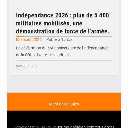
Indépendance 2026 : plus de 5 400
militaires mobilisés, une
démonstration de force de l’armée
ivoirienne à Yopougon
7 août 2026
Publié à 17h52
La célébration du 66ᵉ anniversaire de l'indépendance
de la Côte d'Ivoire, ce vendredi…
SAVOIR PLUS
Mentions legales
Copyright © 2008 - 2026
journaldabidjan.com
tous droits