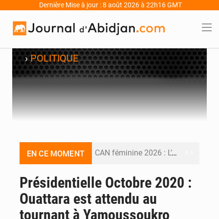
Dernière Mise à jour : 8 août 2026 à 22h16 GMT
›
POLITIQUE
CAN féminine 2026 : L’Algérie bat la Côte d’Ivoire (2-1) et se qualifie pour le Mondial 2027
EN CE MOMENT
An 66 de l’Indépendance : l’Inde, la Guinée, le Bénin et le Gabon donnent une dimension internationale au défilé de Yopougon
Présidentielle Octobre 2020 :
Ouattara est attendu au
Indépendance 2026 : plus de 5 400 militaires mobilisés, une démonstration de force de l’armée ivoirienne à Yopougon
tournant à Yamoussoukro
Indépendance 2026 : Alassane Ouattara annonce une réforme électorale et gracie 2 064 détenus