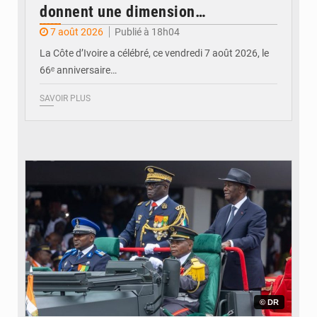
donnent une dimension
internationale au défilé de
7 août 2026
Publié à 18h04
Yopougon
La Côte d’Ivoire a célébré, ce vendredi 7 août 2026, le
66ᵉ anniversaire…
SAVOIR PLUS
© DR