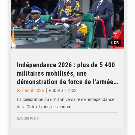
© DR
Indépendance 2026 : plus de 5 400
militaires mobilisés, une
démonstration de force de l’armée
ivoirienne à Yopougon
7 août 2026
Publié à 17h52
La célébration du 66ᵉ anniversaire de l'indépendance
de la Côte d'Ivoire, ce vendredi…
SAVOIR PLUS