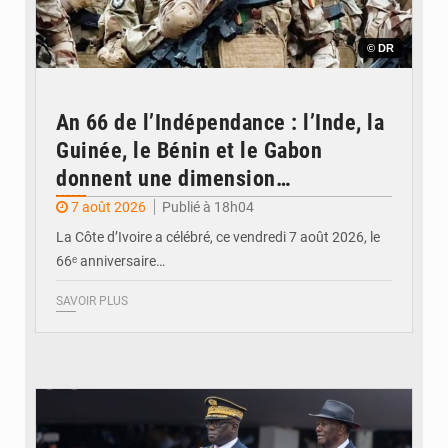
© DR
An 66 de l’Indépendance : l’Inde, la
Guinée, le Bénin et le Gabon
donnent une dimension
internationale au défilé de
7 août 2026
Publié à 18h04
Yopougon
La Côte d’Ivoire a célébré, ce vendredi 7 août 2026, le
66ᵉ anniversaire…
SAVOIR PLUS