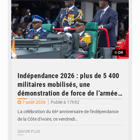
© DR
Indépendance 2026 : plus de 5 400
militaires mobilisés, une
démonstration de force de l’armée
ivoirienne à Yopougon
7 août 2026
Publié à 17h52
La célébration du 66ᵉ anniversaire de l'indépendance
de la Côte d'Ivoire, ce vendredi…
SAVOIR PLUS