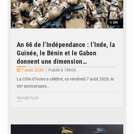
© DR
An 66 de l’Indépendance : l’Inde, la
Guinée, le Bénin et le Gabon
donnent une dimension
internationale au défilé de
7 août 2026
Publié à 18h04
Yopougon
La Côte d’Ivoire a célébré, ce vendredi 7 août 2026, le
66ᵉ anniversaire…
SAVOIR PLUS