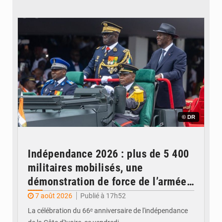
© DR
Indépendance 2026 : plus de 5 400
militaires mobilisés, une
démonstration de force de l’armée
ivoirienne à Yopougon
7 août 2026
Publié à 17h52
La célébration du 66ᵉ anniversaire de l'indépendance