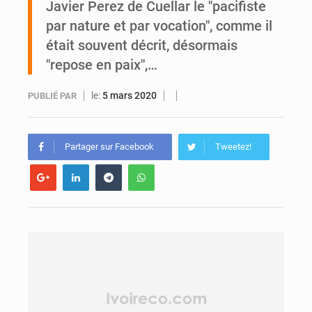
Javier Perez de Cuellar le "pacifiste
par nature et par vocation", comme il
Daloa : décès du colonel Karim Traoré, commandant de la Section de recherches de la gendarmerie après une activité sportive
était souvent décrit, désormais
"repose en paix",…
le:
5 mars 2020
PUBLIÉ PAR
Partager sur Facebook
Tweetez!