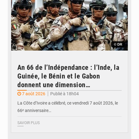
© DR
An 66 de l’Indépendance : l’Inde, la
Guinée, le Bénin et le Gabon
donnent une dimension
internationale au défilé de
7 août 2026
Publié à 18h04
Yopougon
La Côte d’Ivoire a célébré, ce vendredi 7 août 2026, le
66ᵉ anniversaire…
SAVOIR PLUS