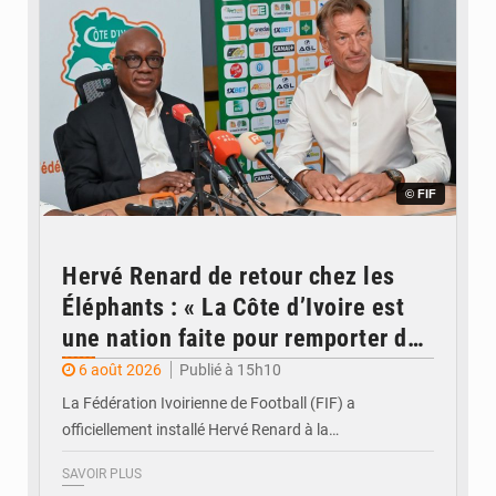
© FIF
Hervé Renard de retour chez les
Éléphants : « La Côte d’Ivoire est
une nation faite pour remporter des
trophées »
6 août 2026
Publié à 15h10
La Fédération Ivoirienne de Football (FIF) a
officiellement installé Hervé Renard à la…
SAVOIR PLUS