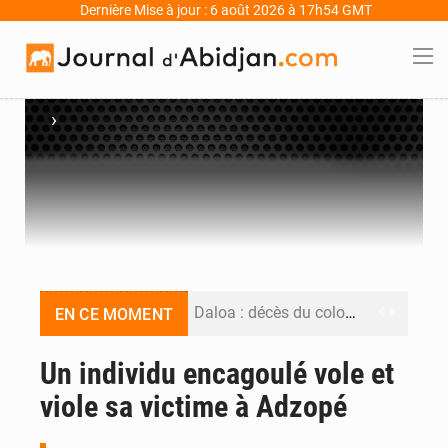
Dernière Mise à jour : 6 août 2026 à 17h54 GMT
›
Daloa : décès du colonel Karim Traoré, commandant de la Section de recherches de la gendarmerie après une activité sportive
EN CE MOMENT
PDCI-RDA : Maurice Kakou Guikahué conteste l’ancienneté de Tidjane Thiam au Bureau politique
Un individu encagoulé vole et
viole sa victime à Adzopé
Mercato : Yan Diomandé rejoint le Real Madrid pour 125 M€, un transfert record pour le RB Leipzig
Hervé Renard de retour chez les Éléphants : « La Côte d’Ivoire est une nation faite pour remporter des trophées »