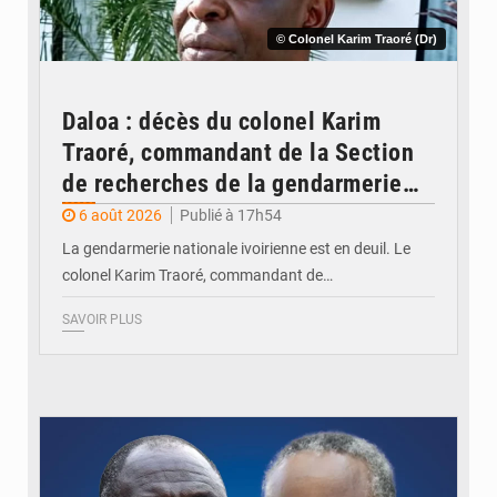
© Colonel Karim Traoré (Dr)
Daloa : décès du colonel Karim
Traoré, commandant de la Section
de recherches de la gendarmerie
après une activité sportive
6 août 2026
Publié à 17h54
La gendarmerie nationale ivoirienne est en deuil. Le
colonel Karim Traoré, commandant de…
SAVOIR PLUS