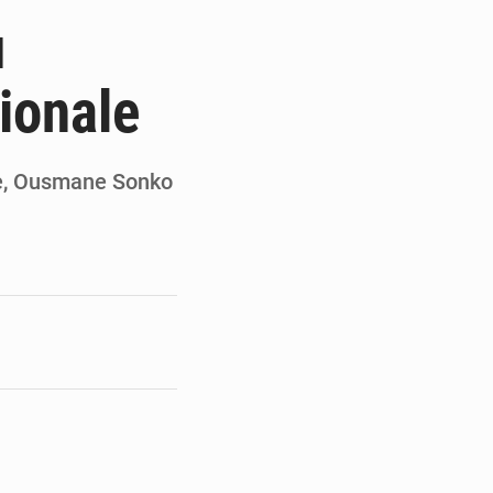
de l’armée ivoirienne à Yopougon
u
e et gracie 2 064 détenus
ionale
résident Alassane Ouattara
armerie après une activité sportive
re, Ousmane Sonko