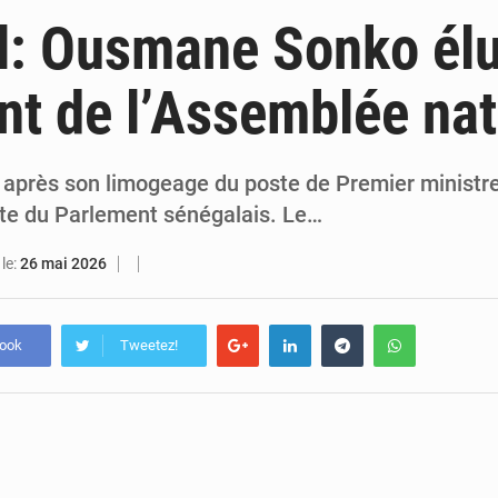
7 août 2026
Indépendance 2026 : plus de 5 400 militaires mobilisés, une démonstration de force 
l: Ousmane Sonko él
7 août 2026
Indépendance 2026 : Alassane Ouattara annonce une réforme électoral
nt de l’Assemblée nat
7 août 2026
An 66 de l’Indépendance : l’intégralité du message à la Nation du p
6 août 2026
Daloa : décès du colonel Karim Traoré, commandant de la Section de recherches de la gend
 après son limogeage du poste de Premier minist
tête du Parlement sénégalais. Le…
le:
26 mai 2026
book
Tweetez!