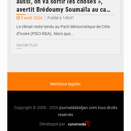
aussi, on va sortir les choses »,
avertit Brédoumy Soumaïla au camp
Guikahué
5 août 2026
Publié à 14h31
Le climat reste tendu au Parti démocratique de Côte
d’Ivoire (PDCI-RDA). Alors que…
SAVOIR PLUS
Mentions legales
Copyright © 2008 - 2026
journaldabidjan.com
tous droits
reservés
Développé par