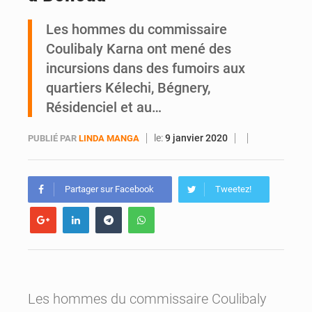
Les hommes du commissaire
Yopougon : la DGI recommande le paiement en ligne des impôts pendant les perturbations liées au défilé du 7 août
Coulibaly Karna ont mené des
incursions dans des fumoirs aux
quartiers Kélechi, Bégnery,
Résidenciel et au…
le:
9 janvier 2020
PUBLIÉ PAR
LINDA MANGA
Partager sur Facebook
Tweetez!
Les hommes du commissaire Coulibaly