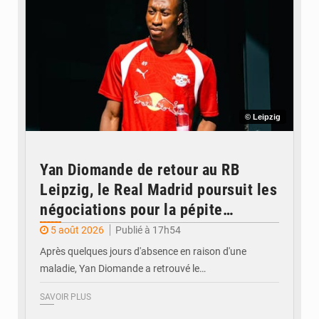
© Leipzig
Yan Diomande de retour au RB
Leipzig, le Real Madrid poursuit les
négociations pour la pépite
ivoirienne
5 août 2026
Publié à 17h54
Après quelques jours d'absence en raison d'une
maladie, Yan Diomande a retrouvé le…
SAVOIR PLUS