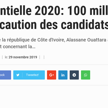
7 août 2026
An 66 de l’Indépendance : l’Inde, la Guinée, le Bénin et le Gabon donnent une dimension i
ntielle 2020: 100 mil
7 août 2026
Indépendance 2026 : plus de 5 400 militaires mobilisés, une démonstration de force 
 caution des candidat
7 août 2026
Indépendance 2026 : Alassane Ouattara annonce une réforme électoral
7 août 2026
An 66 de l’Indépendance : l’intégralité du message à la Nation du p
 la république de Côte d'Ivoire, Alassane Ouattara à
it concernant la…
le:
29 novembre 2019
book
Tweetez!