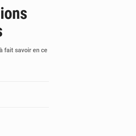
nternationale au défilé de Yopougon
lions
de l’armée ivoirienne à Yopougon
s
e et gracie 2 064 détenus
résident Alassane Ouattara
 fait savoir en ce