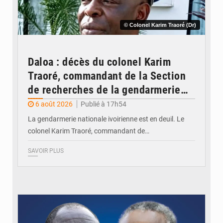
© Colonel Karim Traoré (Dr)
Daloa : décès du colonel Karim
Traoré, commandant de la Section
de recherches de la gendarmerie
après une activité sportive
6 août 2026
Publié à 17h54
La gendarmerie nationale ivoirienne est en deuil. Le
colonel Karim Traoré, commandant de…
SAVOIR PLUS