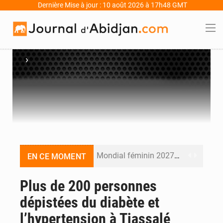
Dernière Mise à jour : 10 août 2026 à 17h48 GMT
›
Mondial féminin 2027 : la Côte d’Ivoire affronte le Ghana en barrage le 13 août
EN CE MOMENT
Décès de Fofié Kouakou : Guillaume Soro pleure son « frère » et salue une « fidélité qui n’a jamais vacillé »
Plus de 200 personnes
dépistées du diabète et
Côte d’Ivoire : le retour du Djidji Ayôkwé placé sous le signe de la cohésion sociale après 110 ans d’absence
l’hypertension à Tiassalé
Abidjan : Cosmos Yopougon passe sous contrôle ivoirien après un rachat à 10,5 milliards FCFA