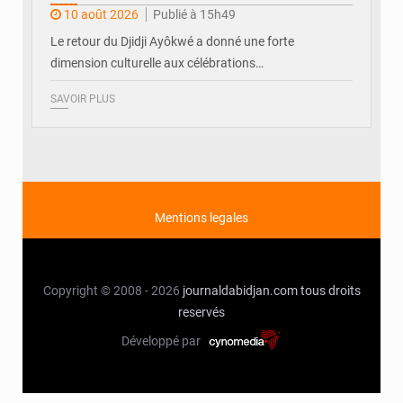
d’absence
10 août 2026
Publié à 15h49
Le retour du Djidji Ayôkwé a donné une forte
dimension culturelle aux célébrations…
SAVOIR PLUS
Mentions legales
Copyright © 2008 - 2026
journaldabidjan.com
tous droits
reservés
Développé par