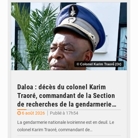
© Colonel Karim Traoré (Dr)
Daloa : décès du colonel Karim
Traoré, commandant de la Section
de recherches de la gendarmerie
après une activité sportive
6 août 2026
Publié à 17h54
La gendarmerie nationale ivoirienne est en deuil. Le
colonel Karim Traoré, commandant de…