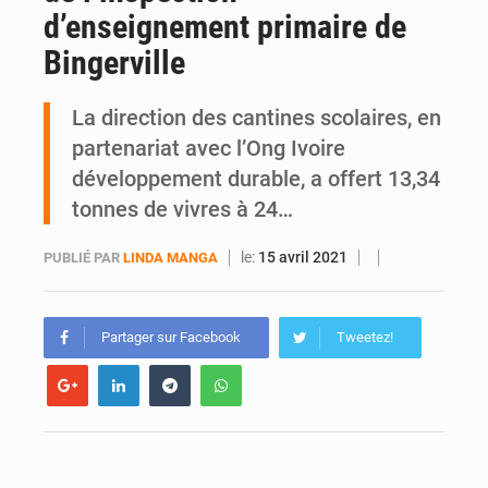
d’enseignement primaire de
SOTRA / Yopougon : la gare Kouté délocalisée temporairement vers SIDECI pour la fête de l’Indépendance
Bingerville
La direction des cantines scolaires, en
partenariat avec l’Ong Ivoire
développement durable, a offert 13,34
tonnes de vivres à 24…
le:
15 avril 2021
PUBLIÉ PAR
LINDA MANGA
Partager sur Facebook
Tweetez!