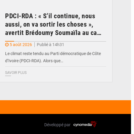
PDCI-RDA : « S’il continue, nous
aussi, on va sortir les choses »,
avertit Brédoumy Soumaïla au camp
Guikahué
5 août 2026
Publié à 14h31
Le climat reste tendu au Parti démocratique de Côte
d’Ivoire (PDCI-RDA). Alors que…
SAVOIR PLUS
Développé par