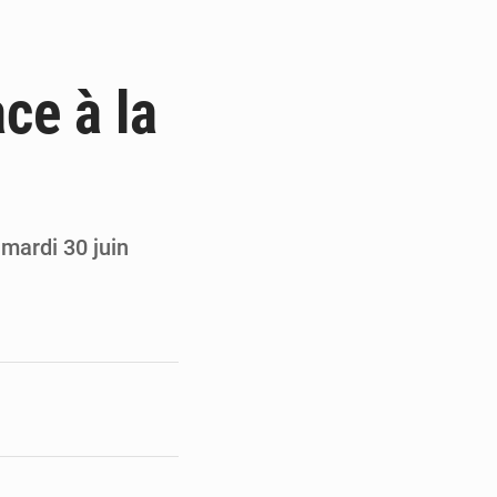
a publication de son enquête
doumy Soumaïla au camp Guikahué
ce à la
t tire la sonnette d’alarme
tions liées au défilé du 7 août
 mardi 30 juin