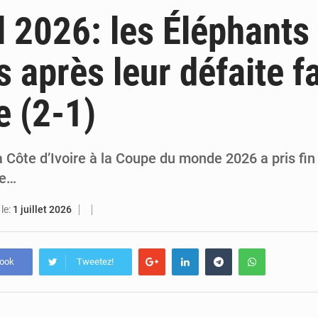
5 août 2026
Décès de Mariam Diallo à Sikensi : Sikensi TV dénonce des pressions après l
 2026: les Éléphants
5 août 2026
PDCI-RDA : « S’il continue, nous aussi, on va sortir les choses », avertit Bré
s après leur défaite fa
5 août 2026
Agboville : l’eau potable polluée par l’orpaillage clandestin, le préfe
 (2-1)
5 août 2026
Yopougon : la DGI recommande le paiement en ligne des impôts pendant les perturba
a Côte d’Ivoire à la Coupe du monde 2026 a pris fin
te…
le:
1 juillet 2026
book
Tweetez!