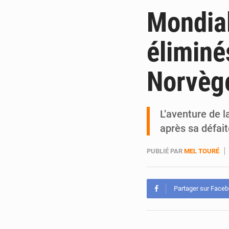
Mondial
éliminé
Norvège
L’aventure de l
après sa défai
PUBLIÉ PAR
MEL TOURÉ
Partager sur Face