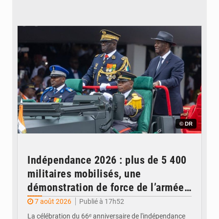
© DR
Indépendance 2026 : plus de 5 400
militaires mobilisés, une
démonstration de force de l’armée
ivoirienne à Yopougon
7 août 2026
Publié à 17h52
La célébration du 66ᵉ anniversaire de l'indépendance