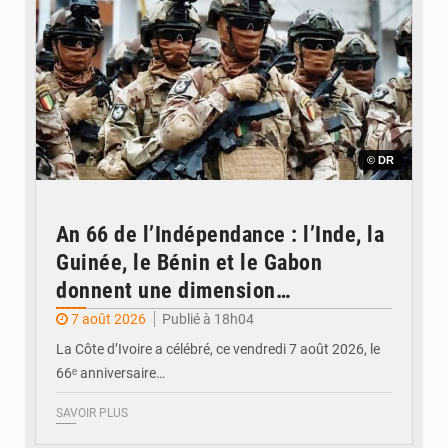
© DR
An 66 de l’Indépendance : l’Inde, la
Guinée, le Bénin et le Gabon
donnent une dimension
internationale au défilé de
7 août 2026
Publié à 18h04
Yopougon
La Côte d’Ivoire a célébré, ce vendredi 7 août 2026, le
66ᵉ anniversaire…
SAVOIR PLUS