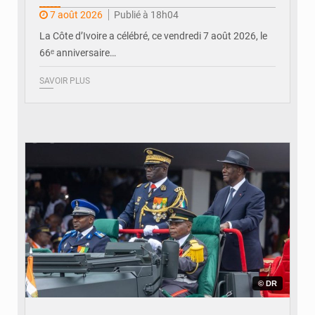
internationale au défilé de
7 août 2026
Publié à 18h04
Yopougon
La Côte d’Ivoire a célébré, ce vendredi 7 août 2026, le
66ᵉ anniversaire…
SAVOIR PLUS
© DR