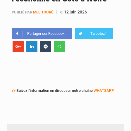
Daloa : décès du colonel Karim Traoré, commandant de la Section de recherches de la gendarmerie après une activité sportive
le:
12 juin 2026
PUBLIÉ PAR
MEL TOURÉ
Partager sur Facebook
Tweetez!
Suivez l'information en direct sur notre chaîne
WHATSAPP