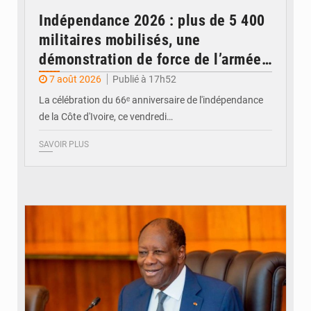
Indépendance 2026 : plus de 5 400
militaires mobilisés, une
démonstration de force de l’armée
ivoirienne à Yopougon
7 août 2026
Publié à 17h52
La célébration du 66ᵉ anniversaire de l'indépendance
de la Côte d'Ivoire, ce vendredi…
SAVOIR PLUS