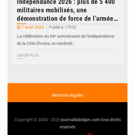
Indépendance 2026 : plus de 5 400
militaires mobilisés, une
démonstration de force de l’armée
ivoirienne à Yopougon
7 août 2026
Publié à 17h52
La célébration du 66ᵉ anniversaire de l'indépendance
de la Côte d'Ivoire, ce vendredi…
SAVOIR PLUS
Mentions legales
Copyright © 2008 - 2026
journaldabidjan.com
tous droits
reservés