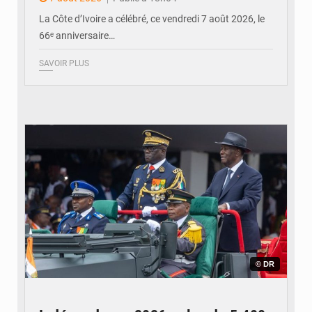
Yopougon
La Côte d’Ivoire a célébré, ce vendredi 7 août 2026, le
66ᵉ anniversaire…
SAVOIR PLUS
© DR