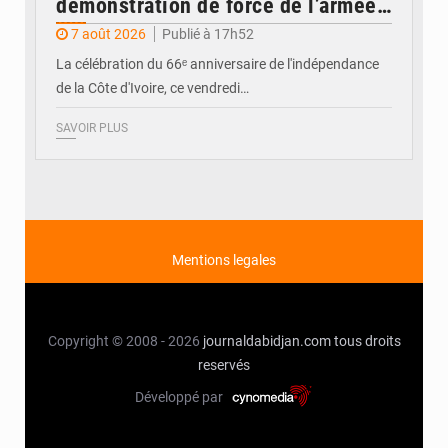
démonstration de force de l’armée
ivoirienne à Yopougon
7 août 2026
Publié à 17h52
La célébration du 66ᵉ anniversaire de l'indépendance
de la Côte d'Ivoire, ce vendredi…
SAVOIR PLUS
Mentions legales
Copyright © 2008 - 2026
journaldabidjan.com
tous droits
reservés
Développé par