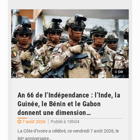
© DR
An 66 de l’Indépendance : l’Inde, la
Guinée, le Bénin et le Gabon
donnent une dimension
internationale au défilé de
7 août 2026
Publié à 18h04
Yopougon
La Côte d’Ivoire a célébré, ce vendredi 7 août 2026, le
66ᵉ anniversaire…